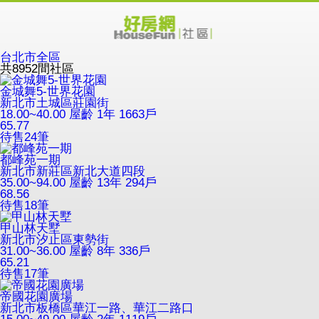
台北市全區
共
8952
間社區
金城舞5-世界花園
新北市土城區莊園街
18.00~40.00
屋齡 1年
1663戶
65.77
待售
24
筆
都峰苑一期
新北市新莊區新北大道四段
35.00~94.00
屋齡 13年
294戶
68.56
待售
18
筆
甲山林天墅
新北市汐止區東勢街
31.00~36.00
屋齡 8年
336戶
65.21
待售
17
筆
帝國花園廣場
新北市板橋區華江一路、華江二路口