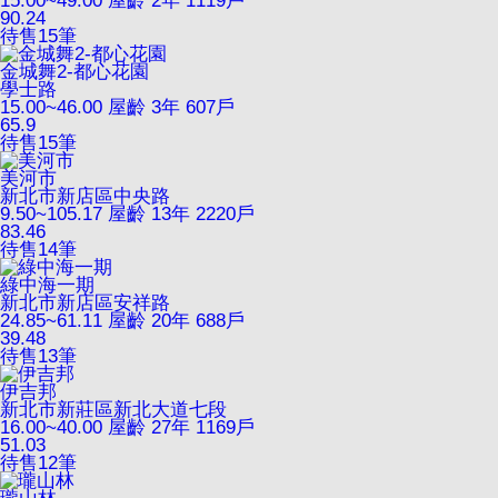
15.00~49.00
屋齡 2年
1119戶
90.24
待售
15
筆
金城舞2-都心花園
學士路
15.00~46.00
屋齡 3年
607戶
65.9
待售
15
筆
美河市
新北市新店區中央路
9.50~105.17
屋齡 13年
2220戶
83.46
待售
14
筆
綠中海一期
新北市新店區安祥路
24.85~61.11
屋齡 20年
688戶
39.48
待售
13
筆
伊吉邦
新北市新莊區新北大道七段
16.00~40.00
屋齡 27年
1169戶
51.03
待售
12
筆