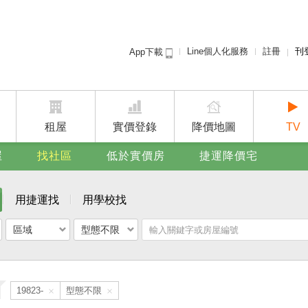
Line個人化服務
註冊
刊
App下載
租屋免
賣屋
廣告
租屋
實價登錄
降價地圖
TV
屋
找社區
低於實價房
捷運降價宅
用捷運找
用學校找
區域
型態不限
點我下載 好房網買屋App
×
×
19823-
型態不限