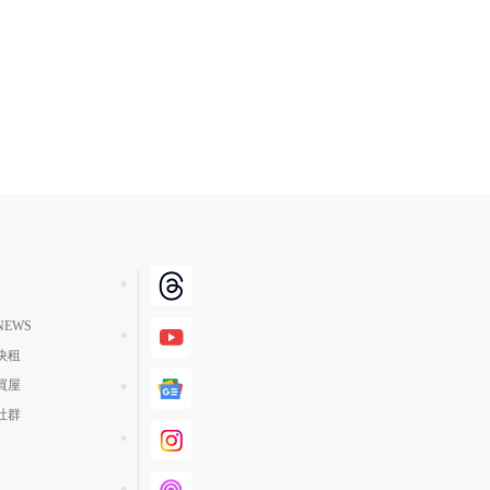
EWS
快租
買屋
社群