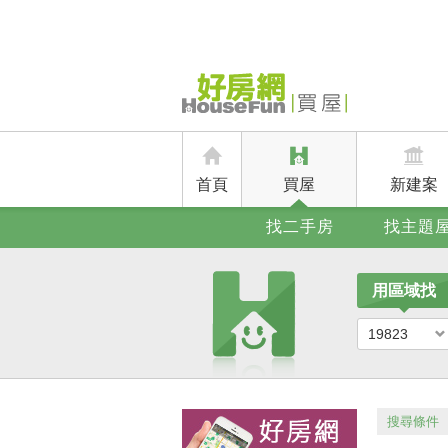
首頁
買屋
新建案
找二手房
找主題
用區域找
19823
搜尋條件