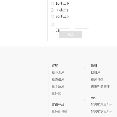
10樓以下
30樓以下
30樓以上
-
樓
確認
買屋
快租
找中古屋
找租屋
找降價屋
租屋行情
找主題屋
房東刊登管理
找社區
App
好房網買屋App
實價登錄
好房網快租App
找地點行情