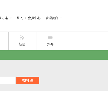
登方案
登入
會員中心
管理後台
費刊登
屋主管理後台
刊登
經紀人管理後台
刊登
設計師管理後台
新聞
更多
賣屋刊登
好房APP
找社區