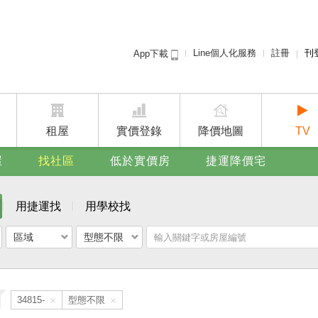
Line個人化服務
註冊
刊
App下載
租屋免
賣屋
廣告
租屋
實價登錄
降價地圖
TV
屋
找社區
低於實價房
捷運降價宅
用捷運找
用學校找
區域
型態不限
點我下載 好房網買屋App
×
×
34815-
型態不限