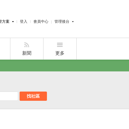
登方案
登入
會員中心
管理後台
費刊登
屋主管理後台
刊登
經紀人管理後台
刊登
設計師管理後台
新聞
更多
賣屋刊登
好房APP
找社區