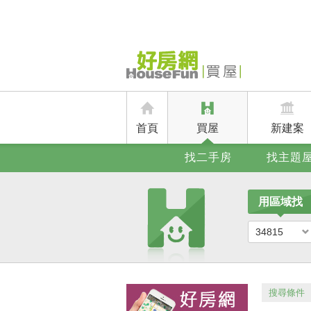
首頁
買屋
新建案
找二手房
找主題
用區域找
34815
搜尋條件