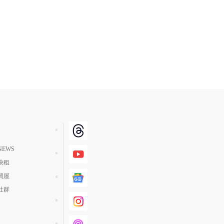
EWS
快租
買屋
社群