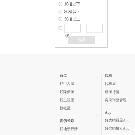
10樓以下
30樓以下
30樓以上
-
樓
確認
買屋
快租
找中古屋
找租屋
找降價屋
租屋行情
找主題屋
房東刊登管理
找社區
App
好房網買屋App
實價登錄
好房網快租App
找地點行情