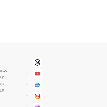
EWS
快租
買屋
社群