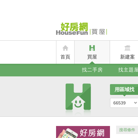
首頁
買屋
新建案
找二手房
找主題
用區域找
66539
搜尋條件