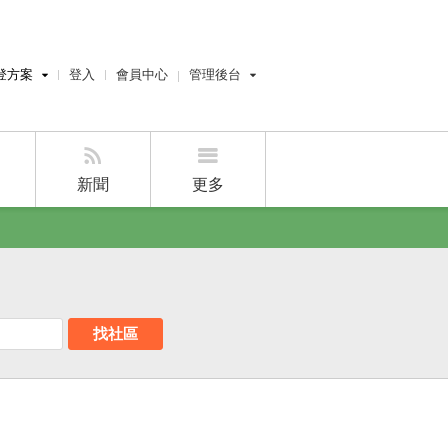
登方案
登入
會員中心
管理後台
費刊登
屋主管理後台
刊登
經紀人管理後台
刊登
設計師管理後台
新聞
更多
賣屋刊登
好房APP
找社區