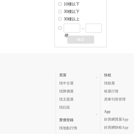
10樓以下
30樓以下
30樓以上
-
樓
確認
買屋
快租
找中古屋
找租屋
找降價屋
租屋行情
找主題屋
房東刊登管理
找社區
App
好房網買屋App
實價登錄
好房網快租App
找地點行情