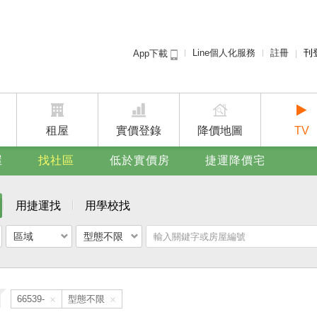
Line個人化服務
註冊
刊
App下載
租屋免
賣屋
廣告
租屋
實價登錄
降價地圖
TV
屋
找社區
低於實價房
捷運降價宅
用捷運找
用學校找
區域
型態不限
點我下載 好房網買屋App
×
×
66539-
型態不限