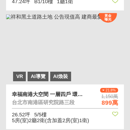
47.24坪
B1/10樓
1廳1衛
黃金
曝光
VR
AI導覽
AI煥裝
21.8%
幸福南港大空間 一層四戶 環境舒適
1,150萬
899萬
台北市南港區研究院路三段
26.52坪
5/5樓
5房(室)2廳2衛
(含加蓋2房(室)1衛)