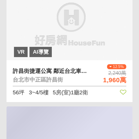
VR
AI導覽
12.5%
許昌街捷運公寓 鄰近台北車站捷運站，交通方便
2,240萬
1,960萬
台北市中正區許昌街
56坪
3~4/5樓
5房(室)1廳2衛