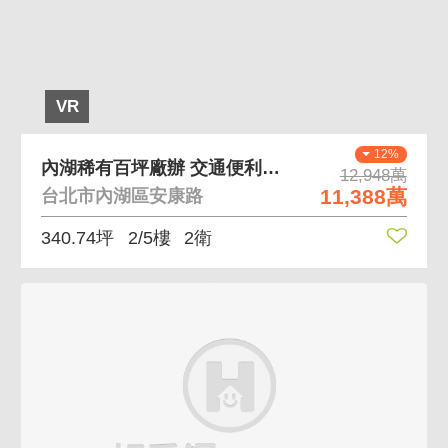
VR
12%
內湖稀有百坪廠辦 交通便利、屋況佳、使用空間大
12,948萬
11,388萬
台北市內湖區安康路
340.74坪
2/5樓
2衛