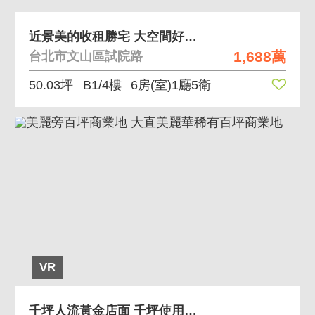
近景美的收租勝宅 大空間好利用，格局方正
1,688萬
台北市文山區試院路
50.03坪
B1/4樓
6房(室)1廳5衛
VR
千坪人流黃金店面 千坪使用空間、單獨出入口