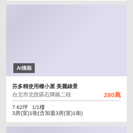
AI煥裝
芬多精使用權小屋 美麗綠景
280萬
台北市北投區石牌路二段
7.62坪
1/1樓
3房(室)1衛
(含加蓋3房(室)1衛)