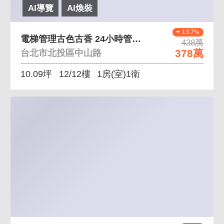
AI導覽
AI煥裝
13.7%
電梯管理古色古香 24小時管理代收垃圾
438萬
378萬
台北市北投區中山路
10.09坪
12/12樓
1房(室)1衛