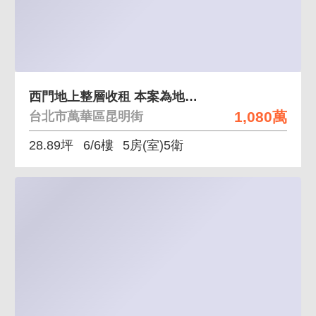
西門地上整層收租 本案為地上權，近捷運站，好收租
1,080萬
台北市萬華區昆明街
28.89坪
6/6樓
5房(室)5衛