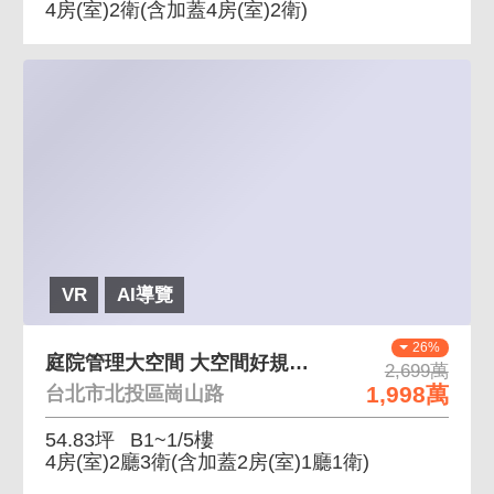
4房(室)2衛
(含加蓋4房(室)2衛)
VR
AI導覽
26%
庭院管理大空間 大空間好規劃，天然瓦斯
2,699萬
1,998萬
台北市北投區崗山路
54.83坪
B1~1/5樓
4房(室)2廳3衛
(含加蓋2房(室)1廳1衛)