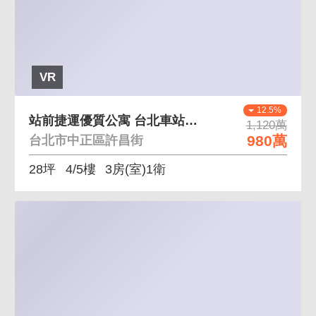
VR
12.5%
站前捷運優質公寓 台北車站六鐵共構，交通超方便
1,120萬
980萬
台北市中正區許昌街
28坪
4/5樓
3房(室)1衛