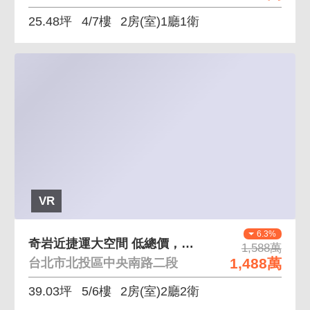
25.48坪
4/7樓
2房(室)1廳1衛
VR
6.3%
奇岩近捷運大空間 低總價，離奇岩站近，大空間
1,588萬
1,488萬
台北市北投區中央南路二段
39.03坪
5/6樓
2房(室)2廳2衛