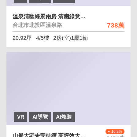
溫泉清幽綠景兩房 清幽綠意寧靜住宅環境
738萬
台北市北投區溫泉路
20.92坪
4/5樓
2房(室)1廳1衛
VR
AI導覽
AI煥裝
16.8%
山景大宅未完待續 高坪效大空間 景觀宅