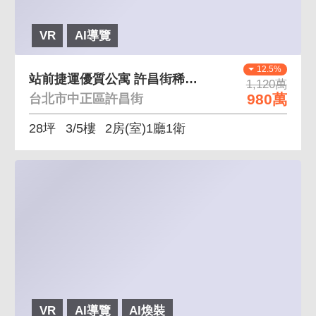
VR
AI導覽
12.5%
站前捷運優質公寓 許昌街稀有釋出，人潮多
1,120萬
980萬
台北市中正區許昌街
28坪
3/5樓
2房(室)1廳1衛
VR
AI導覽
AI煥裝