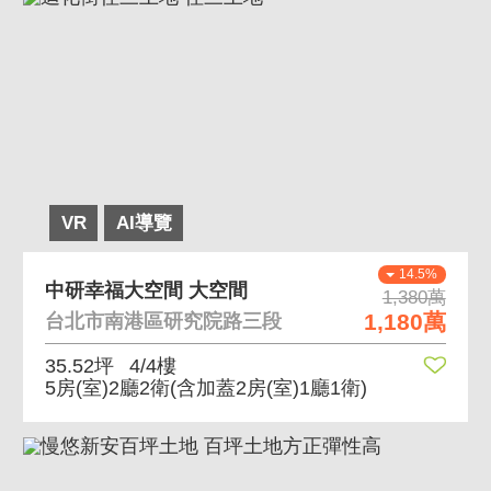
VR
AI導覽
14.5%
中研幸福大空間 大空間
1,380萬
1,180萬
台北市南港區研究院路三段
35.52坪
4/4樓
5房(室)2廳2衛
(含加蓋2房(室)1廳1衛)