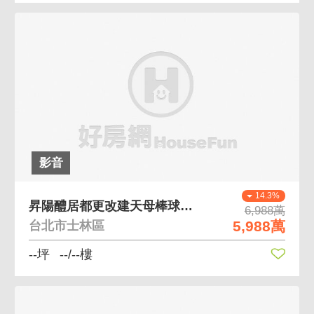
影音
14.3%
昇陽醴居都更改建天母棒球場低公設可貸款享地主優惠
6,988萬
5,988萬
台北市士林區
--坪
--/--樓