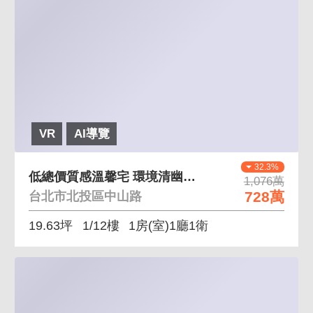
VR
AI導覽
32.3%
低總價質感溫馨宅 環境清幽，離塵不離城
1,076萬
728萬
台北市北投區中山路
19.63坪
1/12樓
1房(室)1廳1衛