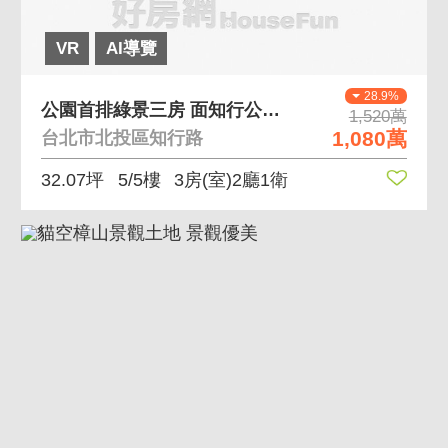
VR
AI導覽
28.9%
公園首排綠景三房 面知行公園、生活機能佳
1,520萬
1,080萬
台北市北投區知行路
32.07坪
5/5樓
3房(室)2廳1衛