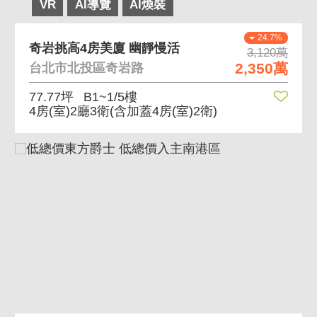
VR
AI導覽
AI煥裝
24.7%
奇岩挑高4房美廈 幽靜慢活
3,120萬
2,350萬
台北市北投區奇岩路
77.77坪
B1~1/5樓
4房(室)2廳3衛
(含加蓋4房(室)2衛)