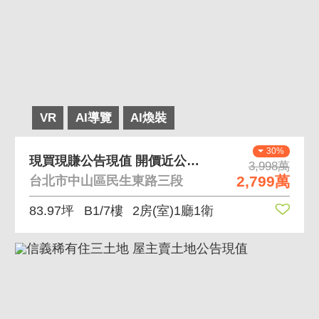
VR
AI導覽
AI煥裝
30%
現買現賺公告現值 開價近公告現值使用面積七四坪
3,998萬
2,799萬
台北市中山區民生東路三段
83.97坪
B1/7樓
2房(室)1廳1衛