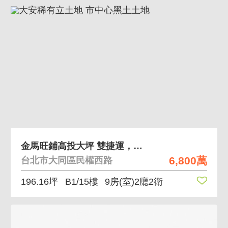
金馬旺鋪高投大坪 雙捷運，稀有大坪數，連鎖承租方
6,800萬
台北市大同區民權西路
196.16坪
B1/15樓
9房(室)2廳2衛