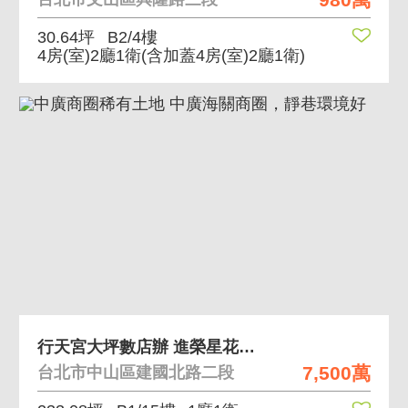
30.64坪
B2/4樓
4房(室)2廳1衛
(含加蓋4房(室)2廳1衛)
行天宮大坪數店辦 進榮星花園.行天宮捷運站
7,500萬
台北市中山區建國北路二段