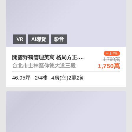
VR
AI導覽
影音
1.7%
閒雲野鶴管理美寓 格局方正,停車便利,24H管理
1,780萬
1,750萬
台北市士林區仰德大道三段
46.95坪
2/4樓
4房(室)2廳2衛