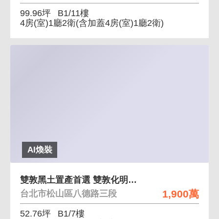
99.96坪
B1/11樓
4房(室)1廳2衛
(含加蓋4房(室)1廳2衛)
AI煥裝
雙敦黑土置產首選 雙敦化明星學區穩定收租土地大
1,900萬
台北市松山區八德路三段
52.76坪
B1/7樓