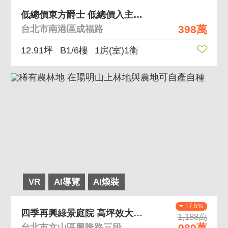
低總價東方爵士 低總價入主南港區
398萬
台北市南港區成福路
12.91坪
B1/6樓
1房(室)1衛
VR
AI導覽
AI煥裝
17.5%
四季再興綠景庭院 高坪效大空間 景觀屋
1,188萬
980萬
台北市文山區興隆路三段