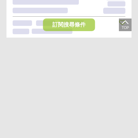
訂閱搜尋條件
想收藏喜歡的物件？快下載好房網買屋APP！
下載 好房網買屋APP >
加入好友
好房網買屋