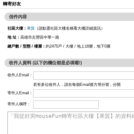
轉寄好友
信件內容
社區大樓：
果貿
（請點選社區大樓名稱看大樓詳細資訊）
地 址：
高雄市左營區中華一路
總戶數 / 型態 / 樓層：
約2475戶 / 大樓 / 地上18層，地下0層
收件人資料 (以下的欄位都是必填喔!)
收件人Email：
若有多位收件人，請在每個Email後方用分號 ; 分開
寄件人Email：
寄件人稱呼：