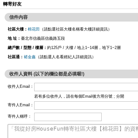
轉寄好友
信件內容
社區大樓：
棉花田
（請點選社區大樓名稱看大樓詳細資訊）
地 址：
臺北市信義區信義路五段
總戶數 / 型態 / 樓層：
約125戶 / 大樓 / 地上1~14層，地下1~2層
社區通：
褚金鑫
（請點選人名看經紀人詳細資訊）
收件人資料 (以下的欄位都是必填喔!)
收件人Email：
若有多位收件人，請在每個Email後方用分號 ; 分開
寄件人Email：
寄件人稱呼：