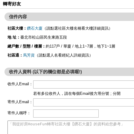
轉寄好友
信件內容
社區大樓：
鑽石大廈
（請點選社區大樓名稱看大樓詳細資訊）
地 址：
臺北市松山區民生東路五段
總戶數 / 型態 / 樓層：
約117戶 / 華廈 / 地上1~7層，地下1~1層
社區通：
馬芳資
（請點選人名看經紀人詳細資訊）
收件人資料 (以下的欄位都是必填喔!)
收件人Email：
若有多位收件人，請在每個Email後方用分號 ; 分開
寄件人Email：
寄件人稱呼：