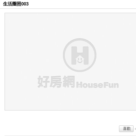
生活圈照003
喜歡