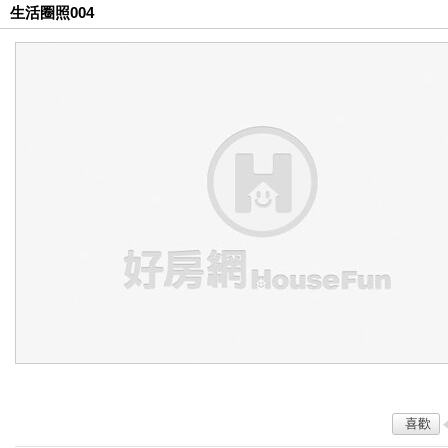
生活圈照004
喜歡