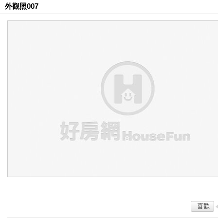
外觀照007
喜歡