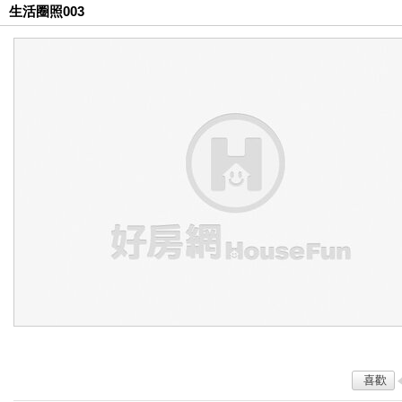
生活圈照003
喜歡