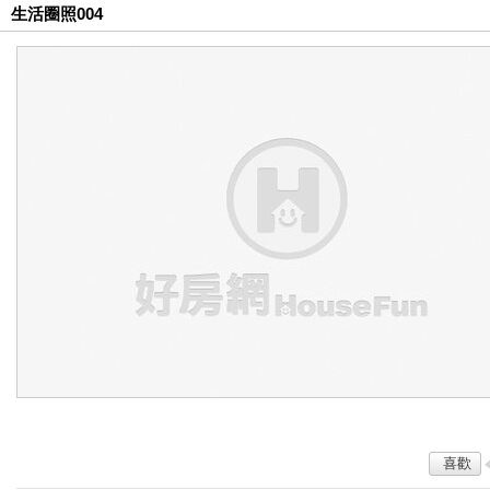
生活圈照004
喜歡