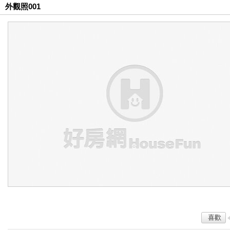
外觀照001
喜歡