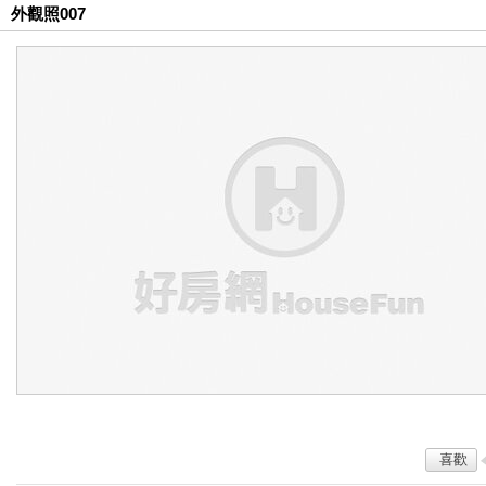
外觀照007
喜歡