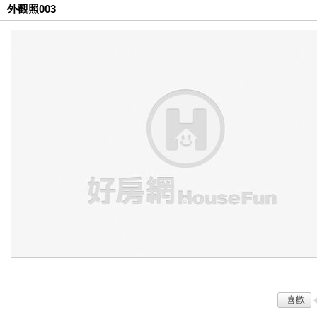
外觀照003
喜歡