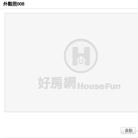
外觀照008
喜歡