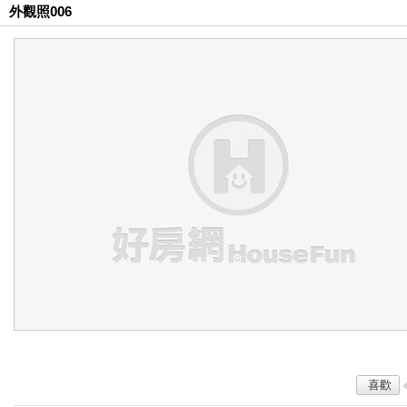
外觀照006
喜歡