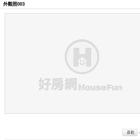
外觀照003
喜歡