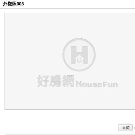
外觀照003
喜歡