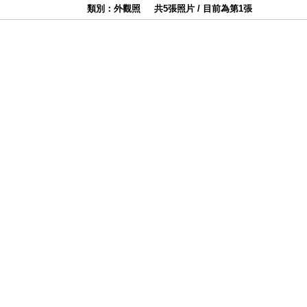
類別：外觀照
共5張照片 / 目前為第1張