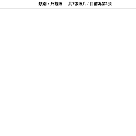
類別：外觀照
共7張照片 / 目前為第1張