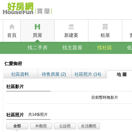
首頁
買屋
新建案
租屋
找二手房
找主題屋
找社區
低
仁愛御府
社區資料
待售房屋 (2)
社區照片 (14)
地 圖
社區影片
目前暫時無影片
社區照片
共14張照片
全部
外觀照
公設照
生活圈照