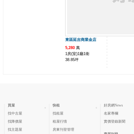
東區延吉商業金店
5,280
萬
1房(室)1廳1衛
38.85
坪
買屋
快租
好房網News
找中古屋
找租屋
名家專欄
找降價屋
租屋行情
實價登錄新聞
找主題屋
房東刊登管理
賣屋刊登