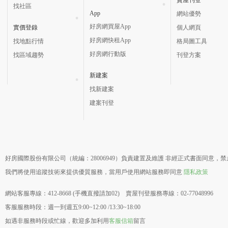
找社區
App
網站優勢
好房網買屋App
實價登錄
個人網頁
好房網快租App
找地點行情
格局圖工具
好房網行動版
找區域趨勢
刊登方案
新建案
找新建案
建案刊登
好房國際股份有限公司（統編：28006949）負責建置及維護 非經正式書面同意，
我們將使用追蹤技術來提供優質服務，當用戶使用網站服務即同意
隱私政策
網站客服專線：412-8668 (手機直撥請加02) 賣屋刊登服務專線：02-77048996
客服服務時段：週一到週五9:00~12:00 /13:30~18:00
如遇非服務時段或忙線，歡迎多加利用
客服信箱
留言