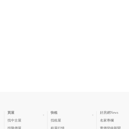
買屋
快租
好房網News
找中古屋
找租屋
名家專欄
找降價屋
租屋行情
實價登錄新聞