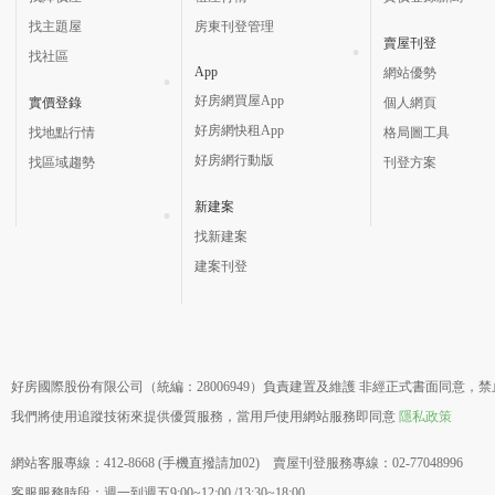
找主題屋
房東刊登管理
賣屋刊登
找社區
App
網站優勢
好房網買屋App
實價登錄
個人網頁
好房網快租App
找地點行情
格局圖工具
好房網行動版
找區域趨勢
刊登方案
新建案
找新建案
建案刊登
好房國際股份有限公司（統編：28006949）負責建置及維護 非經正式書面同意，
我們將使用追蹤技術來提供優質服務，當用戶使用網站服務即同意
隱私政策
網站客服專線：412-8668 (手機直撥請加02) 賣屋刊登服務專線：02-77048996
客服服務時段：週一到週五9:00~12:00 /13:30~18:00