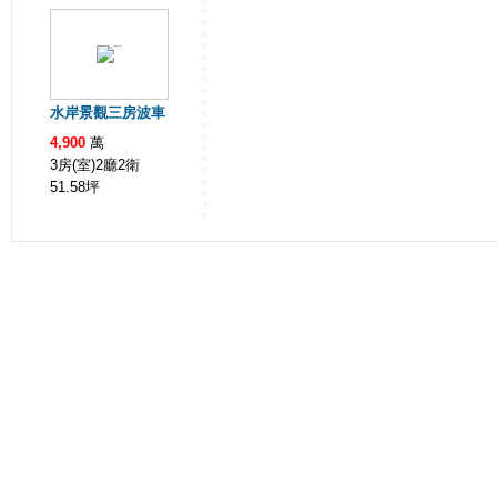
水岸景觀三房波車
4,900
萬
3房(室)2廳2衛
51.58
坪