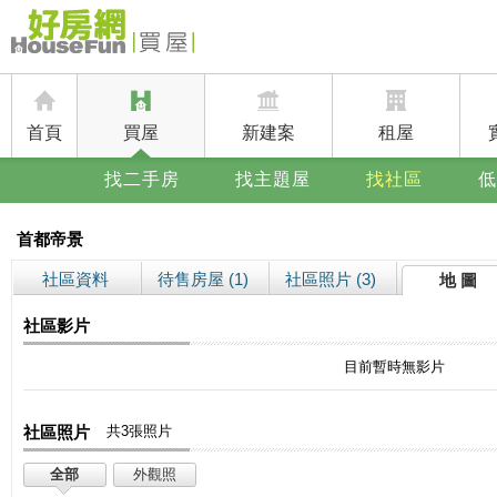
首頁
買屋
新建案
租屋
找二手房
找主題屋
找社區
低
首都帝景
社區資料
待售房屋 (1)
社區照片 (3)
地 圖
社區影片
目前暫時無影片
社區照片
共3張照片
全部
外觀照