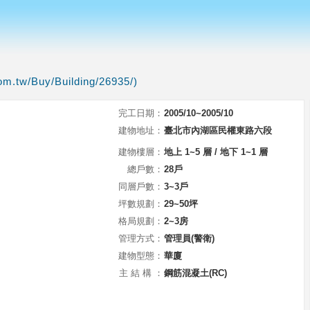
om.tw/Buy/Building/26935/)
完工日期：
2005/10~2005/10
建物地址：
臺北市內湖區民權東路六段
建物樓層：
地上 1~5 層 / 地下 1~1 層
總戶數：
28戶
同層戶數：
3~3戶
坪數規劃：
29~50坪
格局規劃：
2~3房
管理方式：
管理員(警衛)
建物型態：
華廈
主 結 構 ：
鋼筋混凝土(RC)