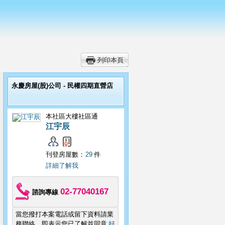
列印本頁
永慶房屋(股)公司 - 民權四期直營店
本社區大樓社區通
江宇辰
刊登房屋數：
29
件
詳細了解我
02-77040167
諮詢專線
當您撥打本案電話或留下資料請業
務聯絡，即表示您已了解並同意
好