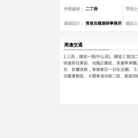
外觀建材：
二丁掛
營造公
建築設計：
黃俊吉建築師事務所
建設公
周邊交通
1.三高：國道一號(中山高)、國道三號(北
快速前往東區、信義計畫區、美麗華商圈。 
京、首爾直航，掌握東亞一日生活圈。 3
北暢通無阻。 4.開車成功路二段、過成