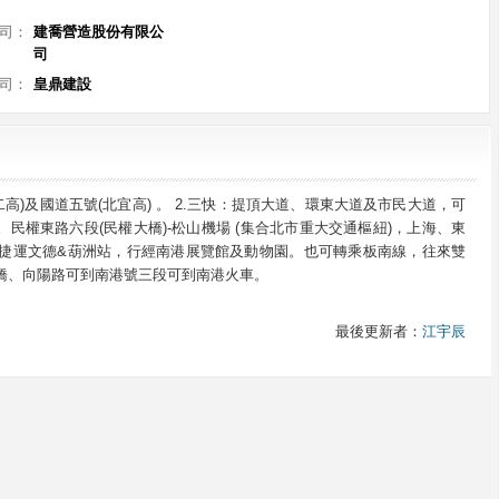
司：
建喬營造股份有限公
司
司：
皇鼎建設
二高)及國道五號(北宜高) 。 2.三快：提頂大道、環東大道及市民大道，可
民權東路六段(民權大橋)-松山機場 (集合北市重大交通樞紐)，上海、東
.捷運文德&葫洲站，行經南港展覽館及動物園。 也可轉乘板南線，往來雙
功橋、向陽路可到南港號三段可到南港火車。
最後更新者：
江宇辰