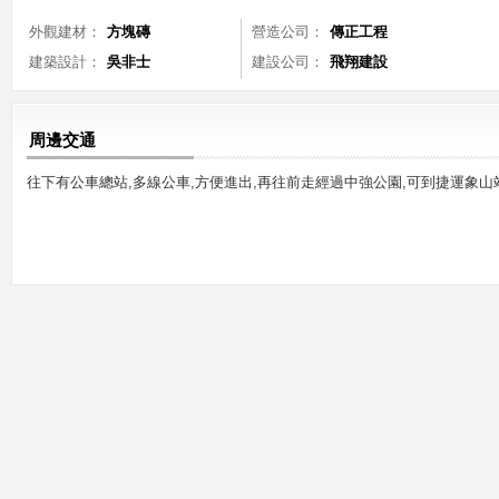
外觀建材：
方塊磚
營造公司：
傳正工程
建築設計：
吳非士
建設公司：
飛翔建設
周邊交通
往下有公車總站,多線公車,方便進出,再往前走經過中強公園,可到捷運象山