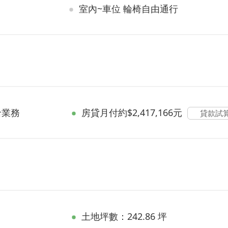
室內~車位 輪椅自由通行
洽業務
房貸
月付約$2,417,166元
貸款試
土地坪數：242.86 坪