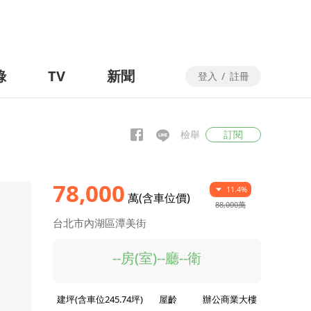
錄
TV
新聞
登入
/
註冊
檢舉
訂閱
78,000
11.4%
萬(含車位價)
88,000萬
台北市內湖區潭美街
--房(室)--廳--衛
建坪(含車位245.74坪)
屋齡
辦公商業大樓