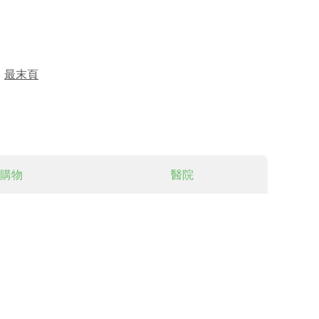
最末頁
購物
醫院