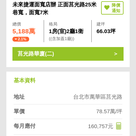
未來捷運面寬店辦 正面莒光路25米
巷寬，面寬7米
總價
格局
建坪
5,188萬
1房(室)2廳1衛
66.03坪
((含加蓋1廳))
2.1%
莒光路華廈(二)
基本資料
地址
台北市萬華區莒光路
單價
78.57萬/坪
每月應付
160,757元