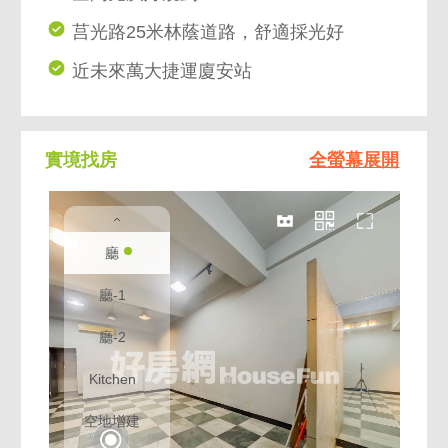
莒光路25米林蔭道路，舒適採光好
近未來萬大捷運廈安站
實境找房
全螢幕展開