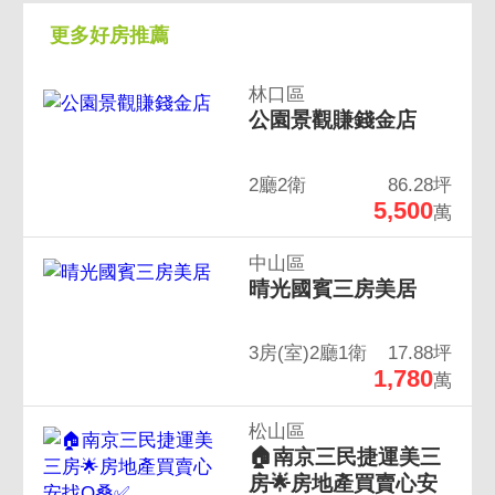
更多好房推薦
林口區
公園景觀賺錢金店
2廳2衛
86.28坪
5,500
萬
中山區
晴光國賓三房美居
3房(室)2廳1衛
17.88坪
1,780
萬
松山區
🏠南京三民捷運美三
房🌟房地產買賣心安