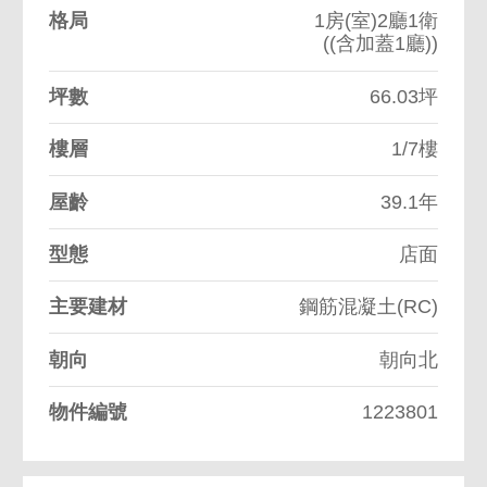
格局
1房(室)2廳1衛
((含加蓋1廳))
坪數
66.03坪
樓層
1/7樓
屋齡
39.1年
型態
店面
主要建材
鋼筋混凝土(RC)
朝向
朝向北
物件編號
1223801