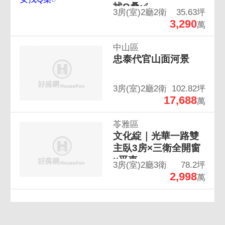
找Q桑✅
3房(室)2廳2衛
35.63坪
3,290
萬
中山區
忠泰代官山面河景
3房(室)2廳2衛
102.82坪
17,688
萬
苓雅區
文化綻｜光華一路雙
主臥3房×三衛全開窗
×平車
3房(室)2廳3衛
78.2坪
2,998
萬