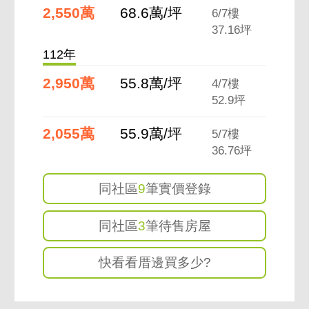
2,550萬
68.6萬/坪
6/7樓
37.16坪
112年
2,950萬
55.8萬/坪
4/7樓
52.9坪
2,055萬
55.9萬/坪
5/7樓
36.76坪
同社區
9
筆實價登錄
同社區
3
筆待售房屋
快看看厝邊買多少?