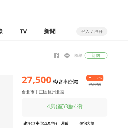
錄
TV
新聞
登入
/
註冊
檢舉
訂閱
27,500
8%
萬(含車位價)
29,900萬
台北市中正區杭州北路
4房(室)3廳4衛
建坪(含車位53.07坪)
屋齡
住宅大樓