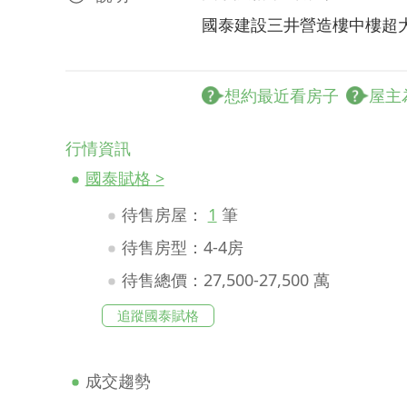
國泰建設三井營造樓中樓超
想約最近看房子
屋主
行情資訊
國泰賦格 >
待售房屋：
1
筆
待售房型：4-4房
待售總價：27,500-27,500 萬
追蹤國泰賦格
成交趨勢