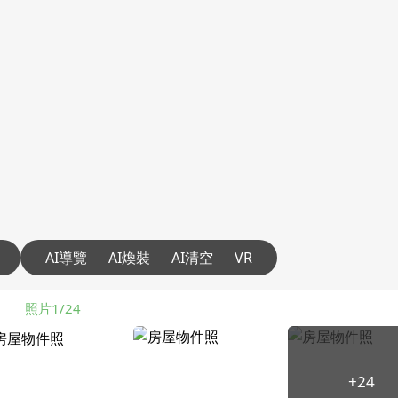
AI導覽
AI煥裝
AI清空
VR
照片1/24
+24