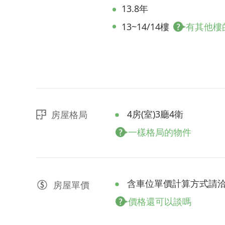
13.8年
13~14/14樓
有其他樓
4房(室)3廳4衛
房屋格局
一樣格局的物件
含車位單價計算方式請
房屋
單價
價格還可以談嗎