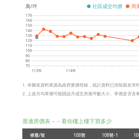
萬/坪
● 社區成交均價
● 周
170
160
150
140
130
120
110
100
90
80
70
113年
114年
1. 本圖表資料來源為政府實價登錄，統計資料已排除親友等
2. 上述月均單價可能因該月成交房屋坪數大小、單價是否
厝邊房價表－－看你樓上樓下買多少