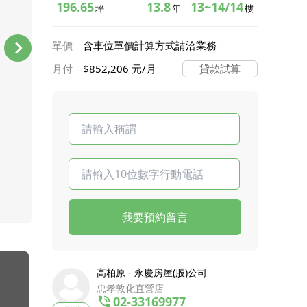
196.65
13.8
13~14/14
坪
年
樓
單價
含車位單價計算方式請洽業務
月付
$852,206 元/月
貸款試算
我要預約留言
高柏原 - 永慶房屋(股)公司
忠孝敦化直營店
02-33169977