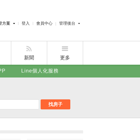
登方案
登入
會員中心
管理後台
費刊登
經紀人員管理後台
刊登
屋主管理後台
刊登
新聞
更多
賣屋刊登
PP
Line個人化服務
好房APP
找房子