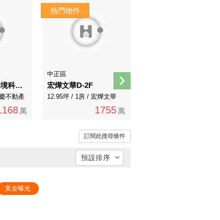
AI導覽
中正區
信義區
A316(專)文德好境科技新貴美妝首購
宏燁文華D-2F
一樓靜巷好停車
/ 永慶不動產
12.95坪 / 1房 / 宏燁文華
24.31坪 / 3房 / 永慶直營
1168
1755
3150
萬
萬
3488萬
萬
訂閱此搜尋條件
預設排序
總價低 → 高
黃金曝光
總價高 → 低
單價低 → 高