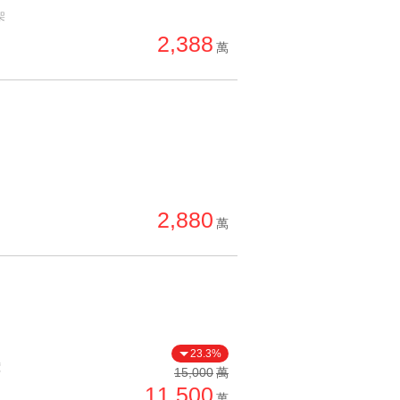
單價高 → 低
架
2,388
降價幅度高 → 低
萬
坪數小 → 大
坪數大 → 小
上架日期新 → 舊
刷新時間新 → 舊
刷新時間舊 → 新
2,880
月熱門度高 → 低
萬
23.3%
價
15,000
萬
11,500
萬