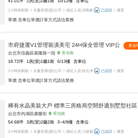
41.01
坪
2房(室)2廳1衛
10/12
樓
含車位
1小時前刷新
永慶房屋(股)公司
經紀人員
邱唯豪
已認證
優質
單價
含車位單價計算方式請洽業務
市府捷運V1管理裝潢美宅 24H保全管理 VIP公
黃金
台北市信義區基隆路一段
看地圖
18.72
坪
1房(室)1廳1衛
5/13
樓
含車位
2小時前刷新
永慶房屋(股)公司
經紀人員
徐志湋
已認證
優質
單價
含車位單價計算方式請洽業務
稀有水晶美裝大戶 標準三房格局空間舒適別墅型社區
台北市內湖區康樂街
看地圖
54.68
坪
3房(室)2廳2衛
3~4/9
樓
含車位
2小時前刷新
永慶房屋(股)公司
經紀人員
江峻葳
已認證
優質