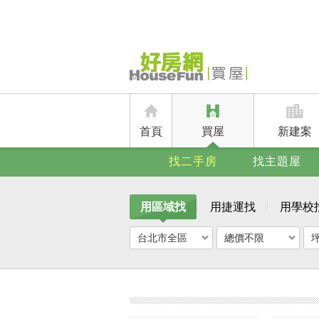
首頁
買屋
新建案
找二手房
找主題屋
用區域找
用捷運找
用學校
台北市全區
總價不限