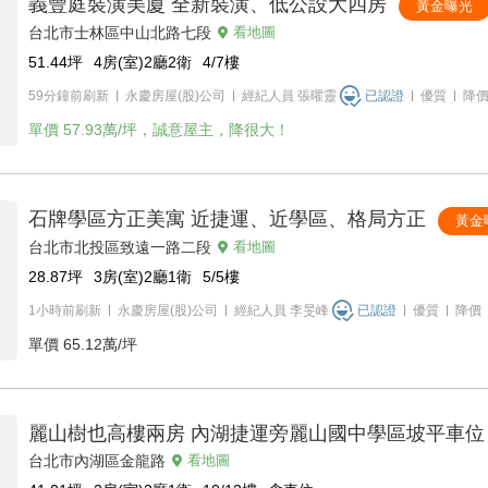
義豐庭裝潢美廈 全新裝潢、低公設大四房
黃金曝光
台北市士林區中山北路七段
看地圖
51.44
坪
4房(室)2廳2衛
4/7
樓
59分鐘前刷新
永慶房屋(股)公司
經紀人員
張曜靈
已認證
優質
降
單價
57.93萬/坪，誠意屋主，降很大！
石牌學區方正美寓 近捷運、近學區、格局方正
黃金
台北市北投區致遠一路二段
看地圖
28.87
坪
3房(室)2廳1衛
5/5
樓
1小時前刷新
永慶房屋(股)公司
經紀人員
李旻峰
已認證
優質
降價
單價
65.12萬/坪
麗山樹也高樓兩房 內湖捷運旁麗山國中學區坡平車位
台北市內湖區金龍路
看地圖