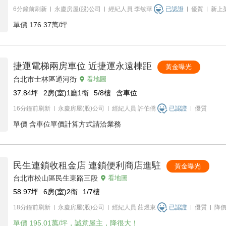
6分鐘前刷新
永慶房屋(股)公司
經紀人員
李敏華
已認證
優質
新上
單價
176.37萬/坪
捷運電梯兩房車位 近捷運永遠棟距
黃金曝光
台北市士林區通河街
看地圖
37.84
坪
2房(室)1廳1衛
5/8
樓
含車位
16分鐘前刷新
永慶房屋(股)公司
經紀人員
許伯僑
已認證
優質
單價
含車位單價計算方式請洽業務
民生連鎖收租金店 連鎖便利商店進駐
黃金曝光
台北市松山區民生東路三段
看地圖
58.97
坪
6房(室)2衛
1/7
樓
18分鐘前刷新
永慶房屋(股)公司
經紀人員
莊煜東
已認證
優質
降
單價
195.01萬/坪，誠意屋主，降很大！