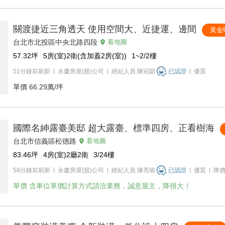
關渡捷近三角透天 使用空間大、近捷運、邊間
黃金
台北市北投區中央北路四段
看地圖
57.32
坪
5房(室)2衛(含加蓋2房(室))
1~2/2
樓
51分鐘前刷新
永慶房屋(股)公司
經紀人員
陳冠穎
已認證
優質
單價
66.29萬/坪
國際名紳露臺美邸 超大露臺、標準四房、正看樹海
台北市信義區松德路
看地圖
83.46
坪
4房(室)2廳2衛
3/24
樓
58分鐘前刷新
永慶房屋(股)公司
經紀人員
陳亮瑜
已認證
優質
降
單價
含車位單價計算方式請洽業務，誠意屋主，降很大！