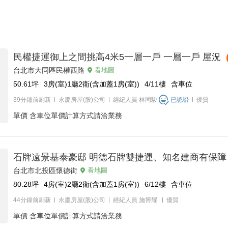
民權捷運御上之間挑高4米5一層一戶 一層一戶 屋況
台北市大同區民權西路
看地圖
50.61
坪
3房(室)1廳2衛(含加蓋1房(室))
4/11
樓
含車位
39分鐘前刷新
永慶房屋(股)公司
經紀人員
林同駿
已認證
優質
單價
含車位單價計算方式請洽業務
石牌遠景基泰豪邸 明德石牌雙捷運、知名建商有保障
台北市北投區懷德街
看地圖
80.28
坪
4房(室)2廳2衛(含加蓋1房(室))
6/12
樓
含車位
44分鐘前刷新
永慶房屋(股)公司
經紀人員
施博耀
優質
單價
含車位單價計算方式請洽業務