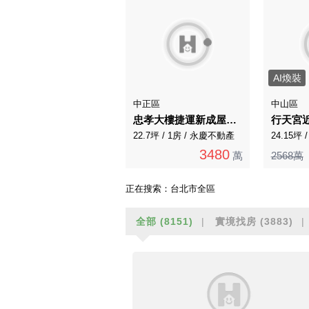
AI煥裝
中正區
中山區
忠孝大樓捷運新成屋投資首選核心區
行天宮
22.7坪 / 1房 / 永慶不動產
24.15坪 
3480
萬
2568萬
正在搜索：
台北市全區
全部
(8151)
實境找房
(3883)