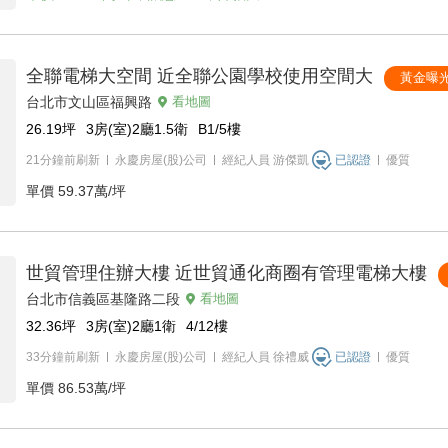
全聯電梯大空間 近全聯公園學校使用空間大
黃金曝
台北市文山區福興路
看地圖
26.19
坪
3房(室)2廳1.5衛
B1/5
樓
21分鐘前刷新
永慶房屋(股)公司
經紀人員
游傑凱
已認證
優質
單價
59.37萬/坪
世貿管理住辦大樓 近世貿通化商圈有管理電梯大樓
台北市信義區基隆路二段
看地圖
32.36
坪
3房(室)2廳1衛
4/12
樓
33分鐘前刷新
永慶房屋(股)公司
經紀人員
徐禮威
已認證
優質
單價
86.53萬/坪