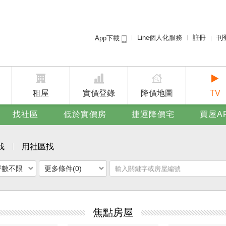
Line個人化服務
註冊
刊
App下載
租屋免
賣屋
廣告
租屋
實價登錄
降價地圖
TV
找社區
低於實價房
捷運降價宅
買屋A
找
用社區找
坪數不限
更多條件(0)
焦點房屋