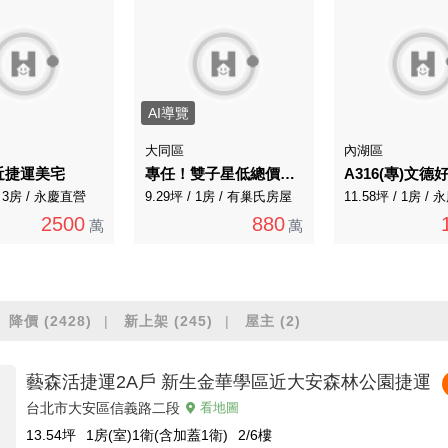
AI導覽
大同區
內湖區
近捷運美宅
專任！雙子星低總價電梯大樓有管理
/ 3房 / 永慶直營
9.29坪 / 1房 / 有巢氏房屋
11.58坪 / 1房 
2500
880
萬
萬
降價
(2428)
新上架
(245)
屋主
(2)
藝森活捷運2A戶 新生金華學區近大安森林公園捷運
台北市大安區信義路二段
看地圖
13.54
坪
1房(室)1衛(含加蓋1衛)
2/6
樓