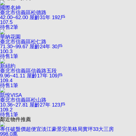
國際名紳
臺北市信義區松德路
42.00~62.00
屋齡31年
192戶
107.5
待售
2
筆
華納花園
臺北市信義區松仁路
71.30~99.67
屋齡24年
30戶
100.3
待售
1
筆
新紐約
臺北市信義區信義路五段
9.96~41.11
屋齡17年
109戶
109.4
待售
1
筆
凱悅VISA
臺北市信義區松山路
10.36~27.81
屋齡27年
123戶
109.2
待售
1
筆
鄰近物件推薦
專任破盤價超便宜淡江豪景完美格局實坪33大三房
998.0
萬