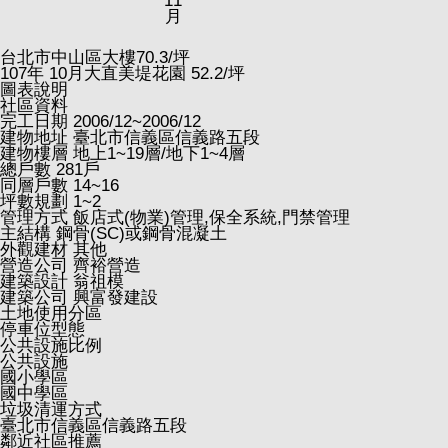
11
月
台北市中山區大樓
70.3
/坪
107
年
10
月大直美堤花園
52.2
/坪
圖表說明
社區資料
完工日期
2006/12~2006/12
建物地址
臺北市信義區信義路五段
建物樓層
地上1~19層/地下1~4層
總戶數
281戶
同層戶數
14~16
坪數規劃
1~2
管理方式
飯店式(物業)管理,保全系統,門禁管理
主結構
鋼骨(SC)或鋼骨混凝土
外觀建材
其他
營造公司
齊裕營造
建築設計
翁祖模
建築公司
興富發建設
土地使用分區
停車位型態
公共設施比例
公共設施
國小學區
國中學區
垃圾清運方式
臺北市信義區信義路五段
鄰近社區推薦