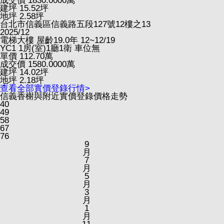
成交價
1830.0000
萬
建坪
15.52
坪
地坪
2.58
坪
台北市信義區信義路五段127號12樓之13
2025/12
電梯大樓
屋齡19.0年
12~12/19
YC1
1房(室)1廳1衛
車位無
單價
112.70
萬
成交價
1580.0000
萬
建坪
14.02
坪
地坪
2.18
坪
查看全部實價登錄行情>
信義香榭與附近實價登錄價格走勢
40
49
58
67
76
9
月
7
月
5
月
3
月
1
月