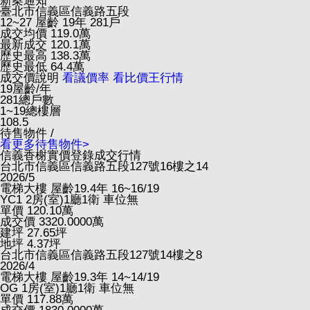
新案通知
臺北市信義區信義路五段
12~27
屋齡 19年
281戶
成交均價
119.0
萬
最新成交
120.1
萬
歷史最高
138.3
萬
歷史最低
64.4
萬
成交價說明
看議價率
看比價王行情
19
屋齡/年
281
總戶數
1~19
總樓層
108.5
待售物件 /
看更多待售物件>
信義香榭實價登錄成交行情
台北市信義區信義路五段127號16樓之14
2026/5
電梯大樓
屋齡19.4年
16~16/19
YC1
2房(室)1廳1衛
車位無
單價
120.10
萬
成交價
3320.0000
萬
建坪
27.65
坪
地坪
4.37
坪
台北市信義區信義路五段127號14樓之8
2026/4
電梯大樓
屋齡19.3年
14~14/19
OG
1房(室)1廳1衛
車位無
單價
117.88
萬