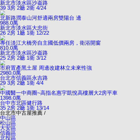
新北市淡水區沙崙路
39
3房 2廳 2衛
4/24
北新路潤泰山河舒適兩房雙陽台 邊
988.0
萬
新北市淡水區大忠街
26
2房 1廳 1衛
12/22
專任淡江大橋旁自主國低價兩房，衛浴開窗
810.0
萬
新北市淡水區沙崙路
25
2房 2廳 1衛
3/12
市府置產黑土屋 周邊改建林立未來性強
2980.0
萬
台北市信義區永吉路
29
3房 2廳 1衛
4/4
中國醫一中商圈~高指名惠宇凱悅高樓層大2房平車
1398.0
萬
台中市北區健行路
35
2房 2廳 1衛
13/14
台北市中古屋推薦 /
中山區
松山區
大安區
信義區
北投區