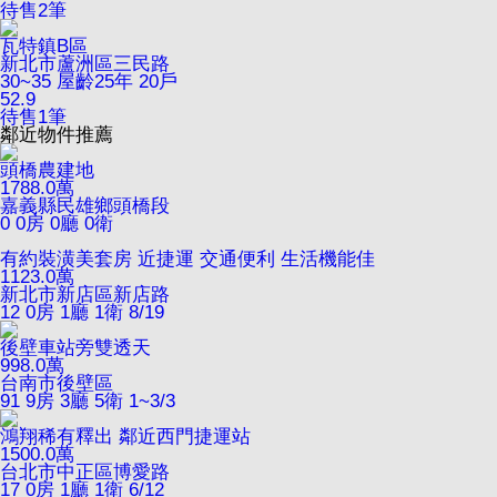
待售
2
筆
瓦特鎮B區
新北市蘆洲區三民路
30~35
屋齡25年
20戶
52.9
待售
1
筆
鄰近物件推薦
頭橋農建地
1788.0
萬
嘉義縣民雄鄉頭橋段
0
0房 0廳 0衛
有約裝潢美套房 近捷運 交通便利 生活機能佳
1123.0
萬
新北市新店區新店路
12
0房 1廳 1衛
8/19
後壁車站旁雙透天
998.0
萬
台南市後壁區
91
9房 3廳 5衛
1~3/3
鴻翔稀有釋出 鄰近西門捷運站
1500.0
萬
台北市中正區博愛路
17
0房 1廳 1衛
6/12