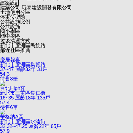
建築設計
建築公司
琨泰建設開發有限公司
土地使用分區
停車位型態
公共設施比例
公共設施
國小學區
國中學區
垃圾清運方式
新北市蘆洲區民族路
鄰近社區推薦
慶居報喜
新北市蘆洲區集賢路
37~47
屋齡32年
31戶
54.3
待售
8
筆
台北High客
新北市三重區集仁街
16~35
屋齡18年
135戶
57.4
待售
6
筆
華格納A區
新北市蘆洲區水湳街
32.32~47.25
屋齡22年
85戶
57.9