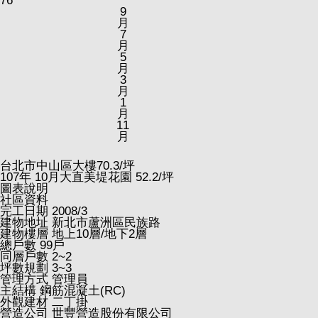
76
9
月
7
月
5
月
3
月
1
月
11
月
台北市中山區大樓
70.3
/坪
107
年
10
月大直美堤花園
52.2
/坪
圖表說明
社區資料
完工日期
2008/3
建物地址
新北市蘆洲區民族路
建物樓層
地上10層/地下2層
總戶數
99戶
同層戶數
2~2
坪數規劃
3~3
管理方式
管理員
主結構
鋼筋混凝土(RC)
外觀建材
二丁掛
營造公司
世豐營造股份有限公司