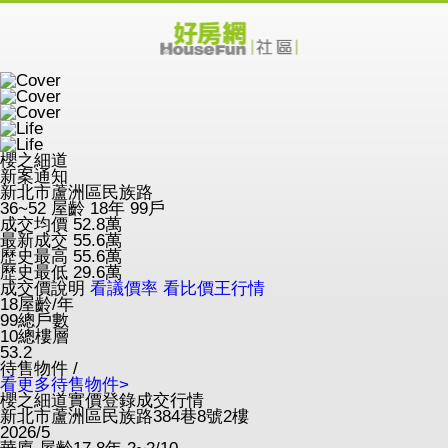
櫻之細道
新案通知
新北市蘆洲區民族路
36~52
屋齡 18年
99戶
成交均價
52.8
萬
最新成交
55.6
萬
歷史最高
55.6
萬
歷史最低
29.6
萬
成交價說明
看議價率
看比價王行情
18
屋齡/年
99
總戶數
10
總樓層
53.2
待售物件 /
看更多待售物件>
櫻之細道實價登錄成交行情
新北市蘆洲區民族路384巷8號2樓
2026/5