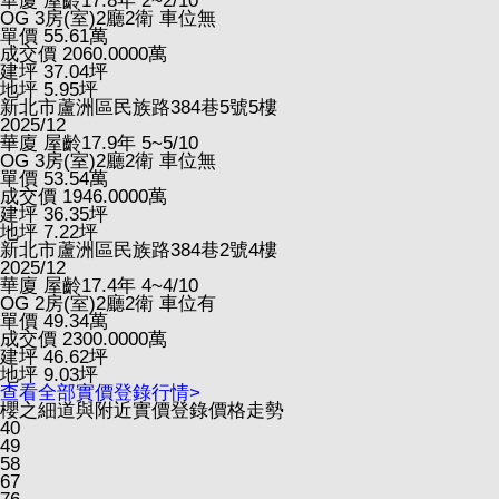
華廈
屋齡17.8年
2~2/10
OG
3房(室)2廳2衛
車位無
單價
55.61
萬
成交價
2060.0000
萬
建坪
37.04
坪
地坪
5.95
坪
新北市蘆洲區民族路384巷5號5樓
2025/12
華廈
屋齡17.9年
5~5/10
OG
3房(室)2廳2衛
車位無
單價
53.54
萬
成交價
1946.0000
萬
建坪
36.35
坪
地坪
7.22
坪
新北市蘆洲區民族路384巷2號4樓
2025/12
華廈
屋齡17.4年
4~4/10
OG
2房(室)2廳2衛
車位有
單價
49.34
萬
成交價
2300.0000
萬
建坪
46.62
坪
地坪
9.03
坪
查看全部實價登錄行情>
櫻之細道與附近實價登錄價格走勢
40
49
58
67