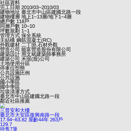
社區資料
完工日期
2010/03~2010/03
建物地址
臺北市中山區建國北路一段
建物樓層
地上1~13層/地下1~4層
總戶數
118戶
同層戶數
10~10
坪數規劃
1~1
管理方式
保全系統
主結構
鋼筋混凝土(RC)
外觀建材
二丁掛,石材外觀
營造公司
能富營造股份有限公司
建築設計
周文斌建築師事務所
建築公司
禾琚(股)公司
土地使用分區
停車位型態
公共設施比例
公共設施
國小學區
國中學區
垃圾清運方式
臺北市中山區建國北路一段
鄰近社區推薦
三普安和大樓
臺北市大安區復興南路一段
17.94~63.82
屋齡44年
263戶
129.7
待售
7
筆