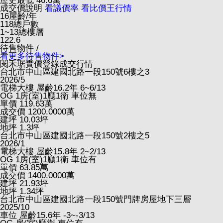
歷史最低
46.6
萬
成交價說明
看議價率
看比價王行情
16
屋齡/年
118
總戶數
1~13
總樓層
122.6
待售物件 /
看更多待售物件>
閱禾琚實價登錄成交行情
台北市中山區建國北路一段150號6樓之3
2026/5
電梯大樓
屋齡16.2年
6~6/13
OG
1房(室)1廳1衛
車位無
單價
119.63
萬
成交價
1200.0000
萬
建坪
10.03
坪
地坪
1.3
坪
台北市中山區建國北路一段150號2樓之5
2026/1
電梯大樓
屋齡15.8年
2~2/13
OG
1房(室)1廳1衛
車位有
單價
63.85
萬
成交價
1400.0000
萬
建坪
21.93
坪
地坪
1.34
坪
台北市中山區建國北路一段150號門牌房屋地下三層
2025/10
車位
屋齡15.6年
-3~-3/13