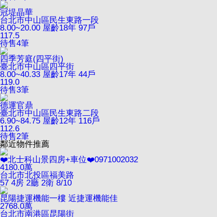
冠堤晶華
台北市中山區民生東路一段
8.00~20.00
屋齡18年
97戶
117.5
待售
4
筆
四季芳庭(四平街)
臺北市中山區四平街
8.00~40.33
屋齡17年
44戶
119.0
待售
3
筆
德運官鼎
臺北市中山區民生東路二段
6.90~84.75
屋齡12年
116戶
112.6
待售
2
筆
鄰近物件推薦
❤️北士科山景四房+車位❤️0971002032
4180.0
萬
台北市北投區福美路
57
4房 2廳 2衛
8/10
昆陽捷運機能一樓 近捷運機能佳
2768.0
萬
台北市南港區昆陽街