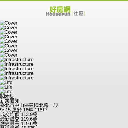
閱禾琚
新案通知
臺北市中山區建國北路一段
9~15
屋齡 16年
118戶
成交均價
113.9
萬
最新成交
119.6
萬
歷史最高
119.6
萬