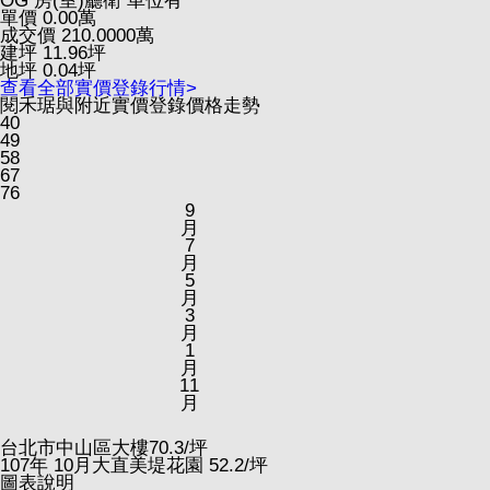
OG
房(室)廳衛
車位有
單價
0.00
萬
成交價
210.0000
萬
建坪
11.96
坪
地坪
0.04
坪
查看全部實價登錄行情>
閱禾琚與附近實價登錄價格走勢
40
49
58
67
76
9
月
7
月
5
月
3
月
1
月
11
月
台北市中山區大樓
70.3
/坪
107
年
10
月大直美堤花園
52.2
/坪
圖表說明