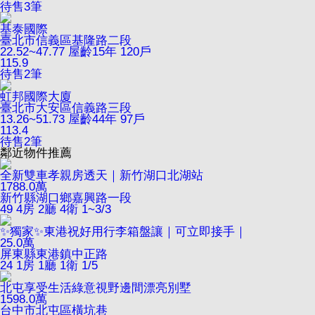
待售
3
筆
基泰國際
臺北市信義區基隆路二段
22.52~47.77
屋齡15年
120戶
115.9
待售
2
筆
虹邦國際大廈
臺北市大安區信義路三段
13.26~51.73
屋齡44年
97戶
113.4
待售
2
筆
鄰近物件推薦
全新雙車孝親房透天｜新竹湖口北湖站
1788.0
萬
新竹縣湖口鄉嘉興路一段
49
4房 2廳 4衛
1~3/3
✨獨家✨東港祝好用行李箱盤讓｜可立即接手｜
25.0
萬
屏東縣東港鎮中正路
24
1房 1廳 1衛
1/5
北屯享受生活綠意視野邊間漂亮別墅
1598.0
萬
台中市北屯區橫坑巷