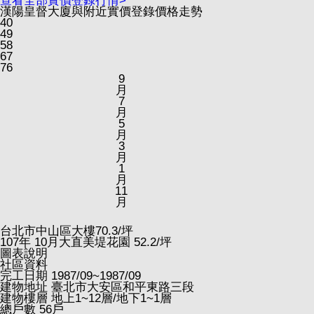
查看全部實價登錄行情>
漢陽皇督大廈與附近實價登錄價格走勢
40
49
58
67
76
9
月
7
月
5
月
3
月
1
月
11
月
台北市中山區大樓
70.3
/坪
107
年
10
月大直美堤花園
52.2
/坪
圖表說明
社區資料
完工日期
1987/09~1987/09
建物地址
臺北市大安區和平東路三段
建物樓層
地上1~12層/地下1~1層
總戶數
56戶