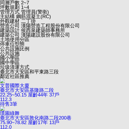
同層戶數
2~7
坪數規劃
1~4
管理方式
管理員(警衛)
主結構
鋼筋混凝土(RC)
外觀建材
二丁掛
營造公司
漢陽營造工程股份有限公司
建築設計
侯西泉建築師事務所
建築公司
漢陽建設股份有限公司
土地使用分區
停車位型態
公共設施比例
公共設施
國小學區
國中學區
垃圾清運方式
臺北市大安區和平東路三段
鄰近社區推薦
文普國際大廈
臺北市大安區基隆路二段
22.25~50.15
屋齡44年
37戶
112.3
待售
3
筆
璞園綠舞
臺北市大安區敦化南路二段200巷
75.90~78.82
屋齡17年
13戶
112.0