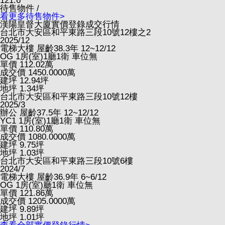
121.6
待售物件 /
看更多待售物件>
漢陽皇督大廈實價登錄成交行情
台北市大安區和平東路三段10號12樓之2
2025/12
電梯大樓
屋齡38.3年
12~12/12
OG
1房(室)1廳1衛
車位無
單價
112.02
萬
成交價
1450.0000
萬
建坪
12.94
坪
地坪
1.34
坪
台北市大安區和平東路三段10號12樓
2025/3
辦公
屋齡37.5年
12~12/12
YC1
1房(室)1廳1衛
車位無
單價
110.80
萬
成交價
1080.0000
萬
建坪
9.75
坪
地坪
1.03
坪
台北市大安區和平東路三段10號6樓
2024/7
電梯大樓
屋齡36.9年
6~6/12
OG
1房(室)廳1衛
車位無
單價
121.86
萬
成交價
1205.0000
萬
建坪
9.89
坪
地坪
1.01
坪