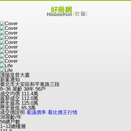
漢陽皇督大廈
新案通知
臺北市大安區和平東路三段
9~36
屋齡 38年
56戶
成交均價
111.4
萬
最新成交
112.0
萬
歷史最高
125.0
萬
歷史最低
65.3
萬
成交價說明
看議價率
看比價王行情
38
屋齡/年
56
總戶數
1~12
總樓層