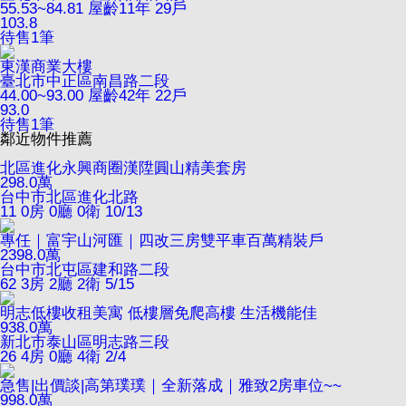
55.53~84.81
屋齡11年
29戶
103.8
待售
1
筆
東漢商業大樓
臺北市中正區南昌路二段
44.00~93.00
屋齡42年
22戶
93.0
待售
1
筆
鄰近物件推薦
北區進化永興商圈漢陞圓山精美套房
298.0
萬
台中市北區進化北路
11
0房 0廳 0衛
10/13
專任｜富宇山河匯｜四改三房雙平車百萬精裝戶
2398.0
萬
台中市北屯區建和路二段
62
3房 2廳 2衛
5/15
明志低樓收租美寓 低樓層免爬高樓 生活機能佳
938.0
萬
新北市泰山區明志路三段
26
4房 0廳 4衛
2/4
急售|出價談|高第璞璞｜全新落成｜雅致2房車位~~
998.0
萬