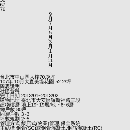
58
67
76
9
月
7
月
5
月
3
月
1
月
11
月
台北市中山區大樓
70.3
/坪
107
年
10
月大直美堤花園
52.2
/坪
圖表說明
社區資料
完工日期
2013/01~2013/02
建物地址
臺北市大安區羅斯福路三段
建物樓層
地上19~19層/地下6~6層
總戶數
80戶
同層戶數
3~3
坪數規劃
2~5
管理方式
飯店式(物業)管理,保全系統
主結構
鋼骨(SC)或鋼骨混凝土,鋼筋混凝土(RC)