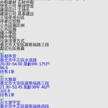
外觀建材
石材外觀
營造公司
華雄營造
建築設計
王德生
建築公司
基泰建設
土地使用分區
停車位型態
公共設施比例
公共設施
國小學區
國中學區
垃圾清運方式
臺北市大安區羅斯福路三段
鄰近社區推薦
首都帝景
臺北市中正區水源路
26.00~54.00
屋齡8年
175戶
96.6
待售
1
筆
台大雅築
臺北市大安區羅斯福路三段
21.30~53.45
屋齡38年
46戶
102.8
待售
1
筆
台大寰宇堂
臺北市中正區羅斯福路四段