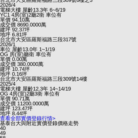
台北市大安區羅斯福路三段309號6樓之3
2026/4
電梯大樓
屋齡13.3年
6~6/19
YC1
4房(室)2廳2衛
車位有
單價
94.10
萬
成交價
8690.0000
萬
建坪
92.37
坪
地坪
6.81
坪
台北市大安區羅斯福路三段317號
2026/1
車位
屋齡13.0年
1~1/19
OG
房(室)廳衛
車位有
單價
0.00
萬
成交價
380.0000
萬
建坪
10.74
坪
地坪
0.16
坪
台北市大安區羅斯福路三段309號14樓
2025/4
電梯大樓
屋齡12.3年
14~14/19
OG
4房(室)2廳3衛
車位有
單價
90.71
萬
成交價
11200.0000
萬
建坪
123.47
坪
地坪
8.44
坪
查看全部實價登錄行情>
基泰台大與附近實價登錄價格走勢
40
49