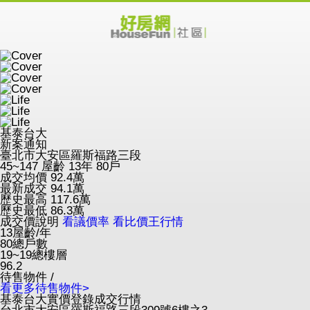
基泰台大
新案通知
臺北市大安區羅斯福路三段
45~147
屋齡 13年
80戶
成交均價
92.4
萬
最新成交
94.1
萬
歷史最高
117.6
萬
歷史最低
86.3
萬
成交價說明
看議價率
看比價王行情
13
屋齡/年
80
總戶數
19~19
總樓層
96.2
待售物件 /
看更多待售物件>
基泰台大實價登錄成交行情