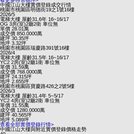
看更多待售物件>
中國江山大樓實價登錄成交行情
桃園市桃園區明德街19之1號16樓
2026/5
電梯大樓
屋齡31.6年
16~16/17
OG
3房(室)2廳2衛
車位無
單價
28.01
萬
成交價
850.0000
萬
建坪
30.35
坪
地坪
3.32
坪
桃園市桃園區瑞慶路391號16樓
2026/4
電梯大樓
屋齡31.5年
16~16/17
YC2
2房(室)2廳1衛
車位無
單價
31.59
萬
成交價
768.0000
萬
建坪
24.315
坪
地坪
2.655
坪
桃園市桃園區寶慶路426之2號5樓
2026/3
電梯大樓
屋齡31.4年
5~5/17
YC2
4房(室)2廳2衛
車位無
單價
31.55
萬
成交價
1280.0000
萬
建坪
40.565
坪
地坪
5.089
坪
查看全部實價登錄行情>
中國江山大樓與附近實價登錄價格走勢