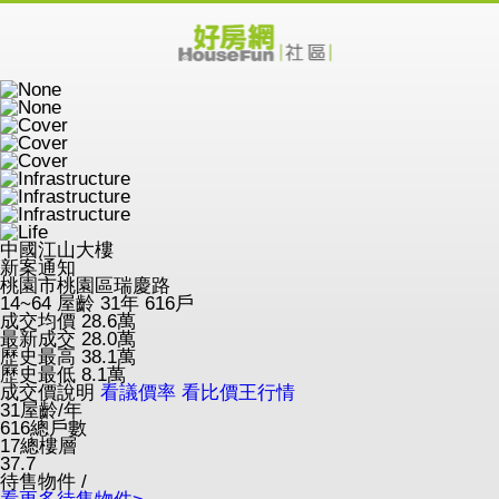
中國江山大樓
新案通知
桃園市桃園區瑞慶路
14~64
屋齡 31年
616戶
成交均價
28.6
萬
最新成交
28.0
萬
歷史最高
38.1
萬
歷史最低
8.1
萬
成交價說明
看議價率
看比價王行情
31
屋齡/年
616
總戶數
17
總樓層
37.7
待售物件 /