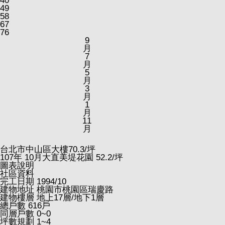
40
49
58
67
76
9
月
7
月
5
月
3
月
1
月
11
月
台北市中山區大樓
70.3
/坪
107
年
10
月大直美堤花園
52.2
/坪
圖表說明
社區資料
完工日期
1994/10
建物地址
桃園市桃園區瑞慶路
建物樓層
地上17層/地下1層
總戶數
616戶
同層戶數
0~0
坪數規劃
1~4