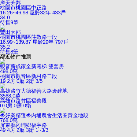
摩天芳鄰
桃園市桃園區中正路
16.26~46.98
屋齡32年
433戶
34.0
待售
9
筆
豐田大郡
桃園市桃園區莊敬路一段
16.99~139.87
屋齡29年
797戶
35.2
待售
8
筆
鄰近物件推薦
觀音薪成家全新電梯 雙套房
498.0
萬
桃園市觀音區新村路二段
19
2房 0廳 2衛
3/5
高雄路竹大德福善大路邊建地
3568.0
萬
高雄市路竹區福善段
0
0房 0廳 0衛
🌟好案精選🌟內埔農會生活圈黃金地段
768.0
萬
屏東縣內埔鄉福寧路
49
4房 2廳 3衛
1~3/3