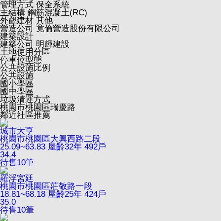
管理方式
保全系統
主結構
鋼筋混凝土(RC)
外觀建材
其他
營造公司
竟倫營造股份有限公司
建築設計
建築公司
明輝建設
土地使用分區
停車位型態
公共設施比例
公共設施
國小學區
國中學區
垃圾清運方式
桃園市桃園區瑞慶路
鄰近社區推薦
城市大亨
桃園市桃園區大興西路二段
25.09~63.83
屋齡32年
492戶
34.4
待售
10
筆
羅浮宮廷
桃園市桃園區莊敬路一段
18.81~68.18
屋齡25年
424戶
35.0
待售
10
筆