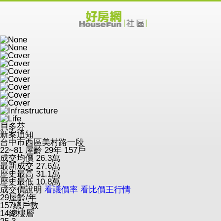
貝多芬
新案通知
台中市西區美村路一段
22~81
屋齡 29年
157戶
成交均價
26.3
萬
最新成交
27.6
萬
歷史最高
31.1
萬
歷史最低
10.8
萬
成交價說明
看議價率
看比價王行情
29
屋齡/年
157
總戶數
14
總樓層