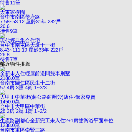
待售
11
筆
大東家樸園
台中市南區學府路
7.58~53.12
屋齡31年
282戶
26.6
待售
9
筆
現代經典集合住宅
台中市南屯區大墩十一街
8.43~111.19
屋齡33年
222戶
26.8
待售
7
筆
鄰近物件推薦
全新未入住輕屋齡邊間雙車別墅
2188.0
萬
台南市歸仁區民生十二街
57
4房 3廳 4衛
1~3/3
大甲正中華街(蔣公路商圈旁)店住-獨家專賣
1450.0
萬
台中市大甲區中華街
28
2房 2廳 1衛
1~2/2
生產路副都心全新完工未入住2+1房雙衛浴平面車位
1238.0
萬
台南市東區崇賢三路