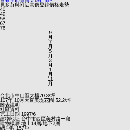
查看全部實價登錄行情>
貝多芬與附近實價登錄價格走勢
40
49
58
67
76
9
月
7
月
5
月
3
月
1
月
11
月
台北市中山區大樓
70.3
/坪
107
年
10
月大直美堤花園
52.2
/坪
圖表說明
社區資料
完工日期
1997/6
建物地址
台中市西區美村路一段
建物樓層
地上14層/地下2層
總戶數
157戶