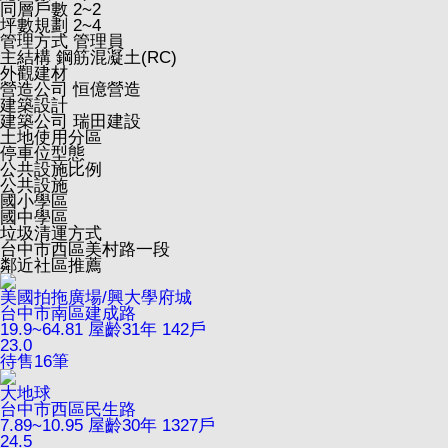
同層戶數
2~2
坪數規劃
2~4
管理方式
管理員
主結構
鋼筋混凝土(RC)
外觀建材
營造公司
恒億營造
建築設計
建築公司
瑞田建設
土地使用分區
停車位型態
公共設施比例
公共設施
國小學區
國中學區
垃圾清運方式
台中市西區美村路一段
鄰近社區推薦
美國拍拖廣場/興大學府城
台中市南區建成路
19.9~64.81
屋齡31年
142戶
23.0
待售
16
筆
大地球
台中市西區民生路
7.89~10.95
屋齡30年
1327戶
24.5