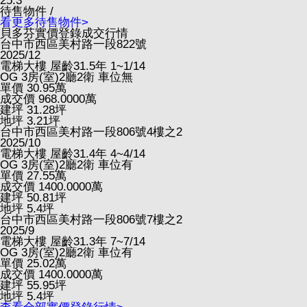
25.3
待售物件 /
看更多待售物件>
貝多芬實價登錄成交行情
台中市西區美村路一段822號
2025/12
電梯大樓
屋齡31.5年
1~1/14
OG
3房(室)2廳2衛
車位無
單價
30.95
萬
成交價
968.0000
萬
建坪
31.28
坪
地坪
3.21
坪
台中市西區美村路一段806號4樓之2
2025/10
電梯大樓
屋齡31.4年
4~4/14
OG
3房(室)2廳2衛
車位有
單價
27.55
萬
成交價
1400.0000
萬
建坪
50.81
坪
地坪
5.4
坪
台中市西區美村路一段806號7樓之2
2025/9
電梯大樓
屋齡31.3年
7~7/14
OG
3房(室)2廳2衛
車位有
單價
25.02
萬
成交價
1400.0000
萬
建坪
55.95
坪
地坪
5.4
坪