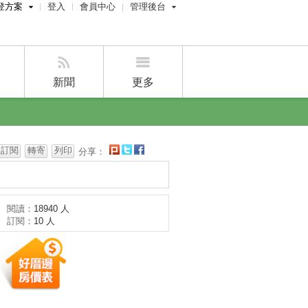
登方案
登入
會員中心
管理後台
費刊登
屋主管理後台
刊登
經紀人管理後台
刊登
設計師管理後台
新聞
更多
賣屋刊登
好房APP
訂閱
轉寄
列印
分享：
閱讀：
18940 人
訂閱：
10 人