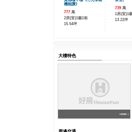
機能讚》
739
萬
777
萬
1房(室)1
2房(室)1廳1衛
13.22
坪
15.54
坪
大樓特色
周邊交通