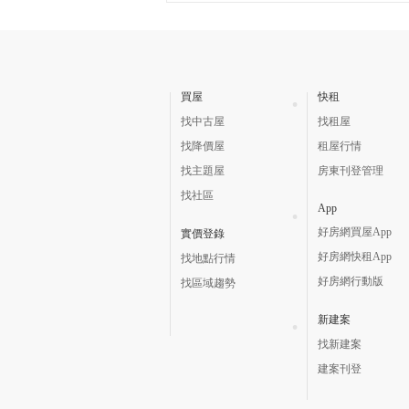
買屋
快租
找中古屋
找租屋
找降價屋
租屋行情
找主題屋
房東刊登管理
找社區
App
好房網買屋App
實價登錄
好房網快租App
找地點行情
好房網行動版
找區域趨勢
新建案
找新建案
建案刊登