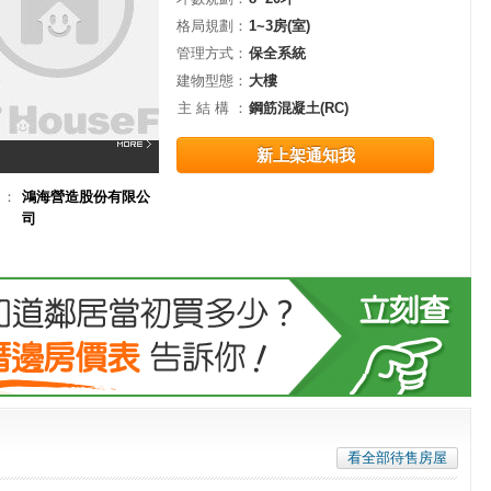
格局規劃：
1~3房(室)
管理方式：
保全系統
建物型態：
大樓
主 結 構 ：
鋼筋混凝土(RC)
新上架通知我
司：
鴻海營造股份有限公
司
看全部待售房屋