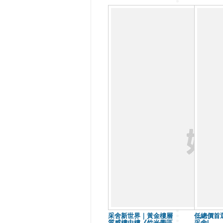
采舍新世界｜黃金樓層
低總價首選
質感樓中樓《竹光學區
采舍|