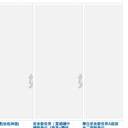
|收租神器|
采舍新世界｜質感樓中
專任采舍新世界A區採
樓附車位《挑高×雙倍
光二室附車位