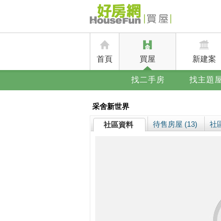
首頁
買屋
新建案
找二手房
找主題
采舍新世界
待售房屋 (13)
社區
社區資料