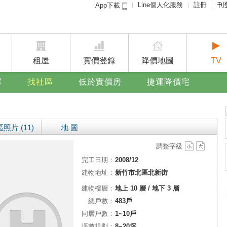
Line個人化服務
註冊
刊
App下載
租屋免
賣屋
廣告
租屋
實價登錄
降價地圖
TV
屋
找社區
低於實價房
捷運降價宅
照片 (11)
地 圖
調整字級
完工日期：
2008/12
建物地址：
新竹市北區北新街
建物樓層：
地上 10 層 / 地下 3 層
總戶數：
483戶
同層戶數：
1~10戶
坪數規劃：
8~20坪