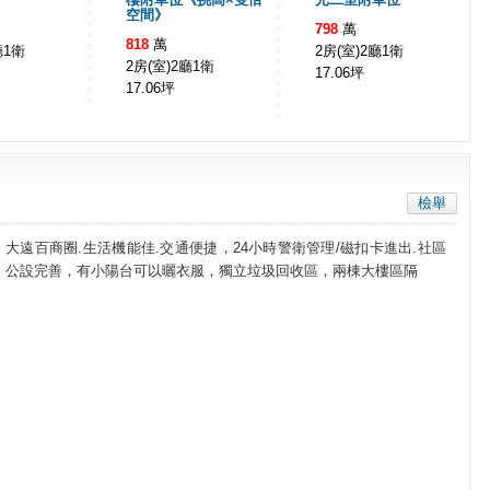
空間》
798
萬
818
萬
廳1衛
2房(室)2廳1衛
2房(室)2廳1衛
17.06
坪
17.06
坪
檢舉
大遠百商圈.生活機能佳.交通便捷，24小時警衛管理/磁扣卡進出.社區
公設完善，有小陽台可以曬衣服，獨立垃圾回收區，兩棟大樓區隔