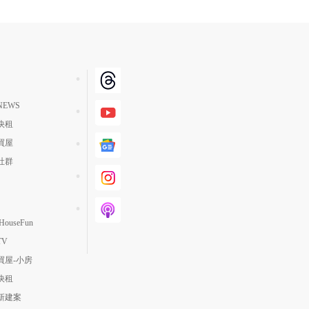
EWS
快租
買屋
社群
ouseFun
TV
買屋-小房
快租
新建案