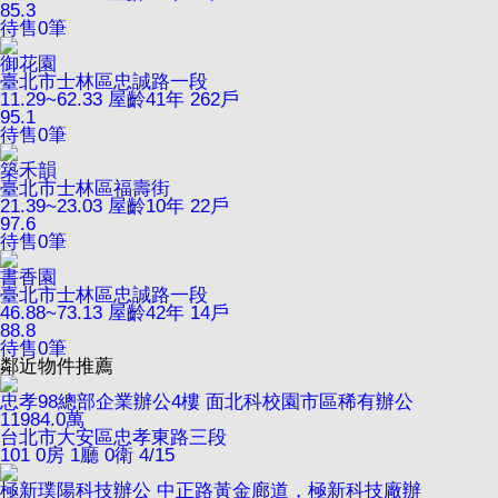
85.3
待售
0
筆
御花園
臺北市士林區忠誠路一段
11.29~62.33
屋齡41年
262戶
95.1
待售
0
筆
築禾韻
臺北市士林區福壽街
21.39~23.03
屋齡10年
22戶
97.6
待售
0
筆
書香園
臺北市士林區忠誠路一段
46.88~73.13
屋齡42年
14戶
88.8
待售
0
筆
鄰近物件推薦
忠孝98總部企業辦公4樓 面北科校園市區稀有辦公
11984.0
萬
台北市大安區忠孝東路三段
101
0房 1廳 0衛
4/15
極新璞陽科技辦公 中正路黃金廊道，極新科技廠辦