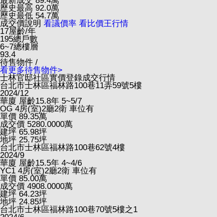
最新成交
89.4
萬
歷史最高
92.0
萬
歷史最低
54.7
萬
成交價說明
看議價率
看比價王行情
17
屋齡/年
195
總戶數
6~7
總樓層
93.4
待售物件 /
看更多待售物件>
士林官邸社區實價登錄成交行情
台北市士林區福林路100巷11弄59號5樓
2024/12
華廈
屋齡15.8年
5~5/7
OG
4房(室)2廳2衛
車位有
單價
89.35
萬
成交價
5280.0000
萬
建坪
65.98
坪
地坪
25.75
坪
台北市士林區福林路100巷62號4樓
2024/9
華廈
屋齡15.5年
4~4/6
YC1
4房(室)2廳2衛
車位有
單價
85.00
萬
成交價
4908.0000
萬
建坪
64.23
坪
地坪
24.85
坪
台北市士林區福林路100巷70號5樓之1