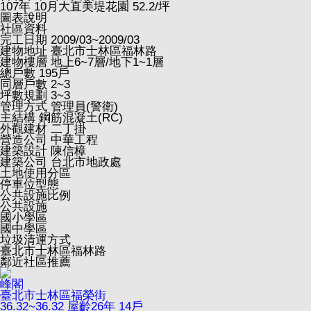
107
年
10
月大直美堤花園
52.2
/坪
圖表說明
社區資料
完工日期
2009/03~2009/03
建物地址
臺北市士林區福林路
建物樓層
地上6~7層/地下1~1層
總戶數
195戶
同層戶數
2~3
坪數規劃
3~3
管理方式
管理員(警衛)
主結構
鋼筋混凝土(RC)
外觀建材
二丁掛
營造公司
中華工程
建築設計
陳信樟
建築公司
台北市地政處
土地使用分區
停車位型態
公共設施比例
公共設施
國小學區
國中學區
垃圾清運方式
臺北市士林區福林路
鄰近社區推薦
峰閣
臺北市士林區福榮街
36.32~36.32
屋齡26年
14戶