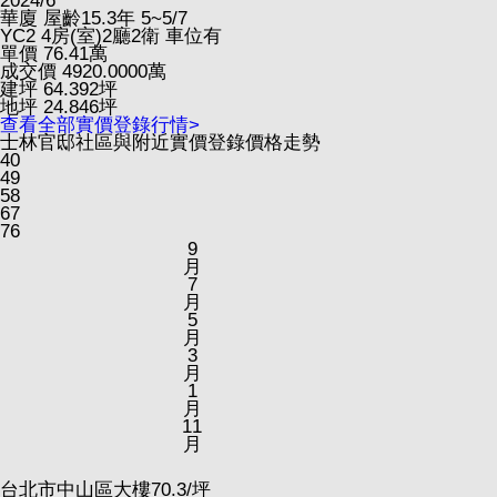
2024/6
華廈
屋齡15.3年
5~5/7
YC2
4房(室)2廳2衛
車位有
單價
76.41
萬
成交價
4920.0000
萬
建坪
64.392
坪
地坪
24.846
坪
查看全部實價登錄行情>
士林官邸社區與附近實價登錄價格走勢
40
49
58
67
76
9
月
7
月
5
月
3
月
1
月
11
月
台北市中山區大樓
70.3
/坪