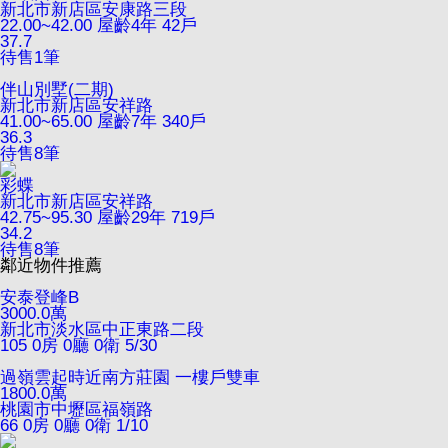
新北市新店區安康路三段
22.00~42.00
屋齡4年
42戶
37.7
待售
1
筆
伴山別墅(二期)
新北市新店區安祥路
41.00~65.00
屋齡7年
340戶
36.3
待售
8
筆
彩蝶
新北市新店區安祥路
42.75~95.30
屋齡29年
719戶
34.2
待售
8
筆
鄰近物件推薦
安泰登峰B
3000.0
萬
新北市淡水區中正東路二段
105
0房 0廳 0衛
5/30
過嶺雲起時近南方莊園 一樓戶雙車
1800.0
萬
桃園市中壢區福嶺路
66
0房 0廳 0衛
1/10