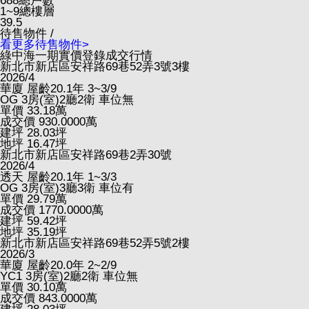
688
總戶數
1~9
總樓層
39.5
待售物件 /
看更多待售物件>
綠中海一期實價登錄成交行情
新北市新店區安祥路69巷52弄3號3樓
2026/4
華廈
屋齡20.1年
3~3/9
OG
3房(室)2廳2衛
車位無
單價
33.18
萬
成交價
930.0000
萬
建坪
28.03
坪
地坪
16.47
坪
新北市新店區安祥路69巷2弄30號
2026/4
透天
屋齡20.1年
1~3/3
OG
3房(室)3廳3衛
車位有
單價
29.79
萬
成交價
1770.0000
萬
建坪
59.42
坪
地坪
35.19
坪
新北市新店區安祥路69巷52弄5號2樓
2026/3
華廈
屋齡20.0年
2~2/9
YC1
3房(室)2廳2衛
車位無
單價
30.10
萬
成交價
843.0000
萬