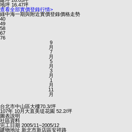
建坪
28.03
坪
地坪
16.47
坪
查看全部實價登錄行情>
綠中海一期與附近實價登錄價格走勢
40
49
58
67
76
9
月
7
月
5
月
3
月
1
月
11
月
台北市中山區大樓
70.3
/坪
107
年
10
月大直美堤花園
52.2
/坪
圖表說明
社區資料
完工日期
2005/11~2005/12
建物地址
新北市新店區安祥路