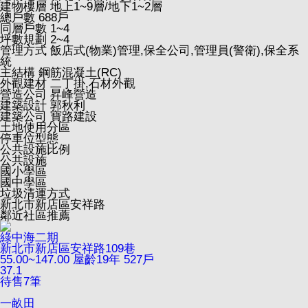
建物樓層
地上1~9層/地下1~2層
總戶數
688戶
同層戶數
1~4
坪數規劃
2~4
管理方式
飯店式(物業)管理,保全公司,管理員(警衛),保全系
統
主結構
鋼筋混凝土(RC)
外觀建材
二丁掛,石材外觀
營造公司
昇峰營造
建築設計
郭秋利
建築公司
寶路建設
土地使用分區
停車位型態
公共設施比例
公共設施
國小學區
國中學區
垃圾清運方式
新北市新店區安祥路
鄰近社區推薦
綠中海二期
新北市新店區安祥路109巷
55.00~147.00
屋齡19年
527戶
37.1
待售
7
筆
一畝田