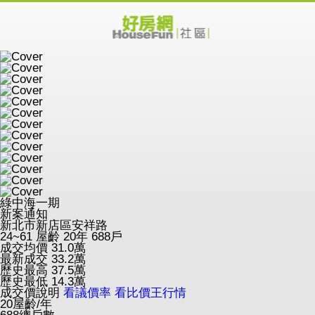
綠中海一期
新案通知
新北市新店區安祥路
24~61
屋齡 20年
688戶
成交均價
31.0
萬
最新成交
33.2
萬
歷史最高
37.5
萬
歷史最低
14.3
萬
成交價說明
看議價率
看比價王行情
20
屋齡/年