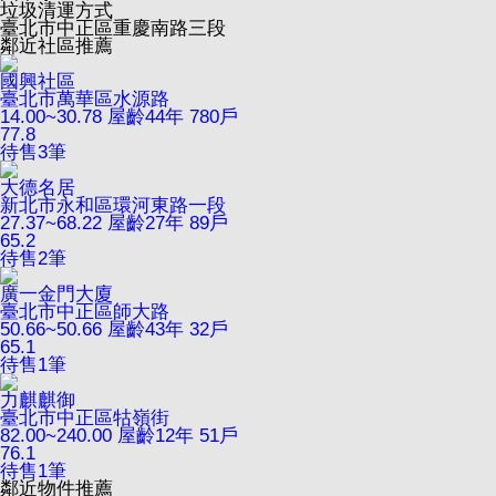
垃圾清運方式
臺北市中正區重慶南路三段
鄰近社區推薦
國興社區
臺北市萬華區水源路
14.00~30.78
屋齡44年
780戶
77.8
待售
3
筆
大德名居
新北市永和區環河東路一段
27.37~68.22
屋齡27年
89戶
65.2
待售
2
筆
廣一金門大廈
臺北市中正區師大路
50.66~50.66
屋齡43年
32戶
65.1
待售
1
筆
力麒麒御
臺北市中正區牯嶺街
82.00~240.00
屋齡12年
51戶
76.1
待售
1
筆
鄰近物件推薦