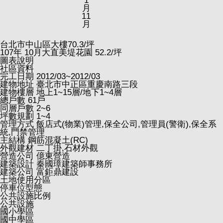
1
月
11
月
台北市中山區大樓
70.3
/坪
107
年
10
月大直美堤花園
52.2
/坪
圖表說明
社區資料
完工日期
2012/03~2012/03
建物地址
臺北市中正區重慶南路三段
建物樓層
地上1~15層/地下1~4層
總戶數
61戶
同層戶數
2~6
坪數規劃
1~4
管理方式
飯店式(物業)管理,保全公司,管理員(警衛),保全系
統,門禁管理
主結構
鋼筋混凝土(RC)
外觀建材
二丁掛,石材外觀
營造公司
億東營造
建築設計
秦國璋建築師事務所
建築公司
富鉅鼎建設
土地使用分區
停車位型態
公共設施比例
公共設施
國小學區
國中學區