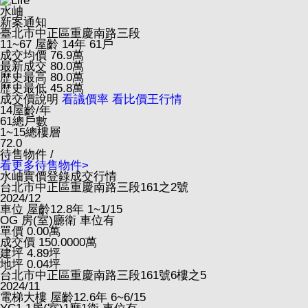
水岫
新案通知
臺北市中正區重慶南路三段
11~67
屋齡 14年
61戶
成交均價
76.9
萬
最新成交
80.0
萬
歷史最高
80.0
萬
歷史最低
45.8
萬
成交價說明
看議價率
看比價王行情
14
屋齡/年
61
總戶數
1~15
總樓層
72.0
待售物件 /
看更多待售物件>
水岫實價登錄成交行情
台北市中正區重慶南路三段161之2號
2024/12
車位
屋齡12.8年
1~1/15
OG
房(室)廳衛
車位有
單價
0.00
萬
成交價
150.0000
萬
建坪
4.89
坪
地坪
0.04
坪
台北市中正區重慶南路三段161號6樓之5
2024/11
電梯大樓
屋齡12.6年
6~6/15