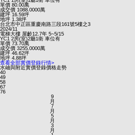
YC1
1房(室)1廳1衛
車位有
單價
80.00
萬
成交價
1088.0000
萬
建坪
16.59
坪
地坪
1.38
坪
台北市中正區重慶南路三段161號5樓之3
2024/11
電梯大樓
屋齡12.7年
5~5/15
YC1
2房(室)2廳1衛
車位有
單價
73.70
萬
成交價
3255.0000
萬
建坪
46.62
坪
地坪
4.88
坪
查看全部實價登錄行情>
水岫與附近實價登錄價格走勢
40
49
58
67
76
9
月
7
月
5
月
3
月