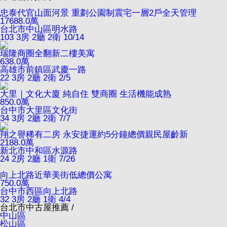
忠泰代官山面河景 重劃公園制震宅一層2戶全天管理
17688.0
萬
台北市中山區明水路
103
3房 2廳 2衛
10/14
瑞隆商圈全翻新二樓美寓
638.0
萬
高雄市前鎮區武慶一路
22
3房 2廳 2衛
2/5
大里｜文化大廈 純自住 雙商圈 生活機能成熟
850.0
萬
台中市大里區文化街
34
3房 2廳 2衛
7/7
翔之譽稀有二房 永安捷運約5分鐘總價親民屋齡新
2188.0
萬
新北市中和區水源路
24
2房 2廳 1衛
7/26
向上北路近華美街低總價公寓
750.0
萬
台中市西區向上北路
32
3房 2廳 1衛
4/4
台北市中古屋推薦 /
中山區
松山區