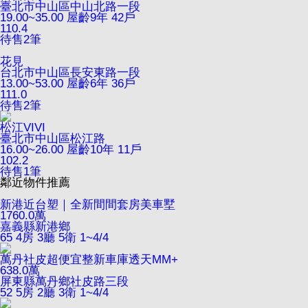
臺北市中山區中山北路一段
19.00~35.00
屋齡9年
42戶
110.4
待售
2
筆
花見
台北市中山區長安東路一段
13.00~53.00
屋齡6年
36戶
111.0
待售
2
筆
松江VIVI
臺北市中山區松江路
16.00~26.00
屋齡10年
11戶
102.2
待售
1
筆
鄰近物件推薦
新港近台塑｜全新間間套房美車墅
1760.0
萬
嘉義縣新港鄉
65
4房 3廳 5衛
1~4/4
萬丹社皮超便宜整新車庫透天MM+
638.0
萬
屏東縣萬丹鄉社皮路三段
52
5房 2廳 3衛
1~4/4