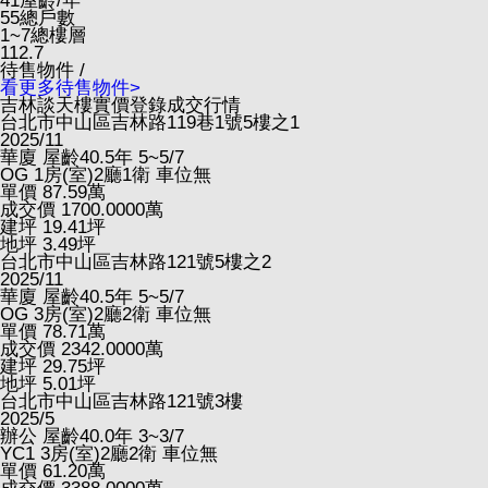
41
屋齡/年
55
總戶數
1~7
總樓層
112.7
待售物件 /
看更多待售物件>
吉林談天樓實價登錄成交行情
台北市中山區吉林路119巷1號5樓之1
2025/11
華廈
屋齡40.5年
5~5/7
OG
1房(室)2廳1衛
車位無
單價
87.59
萬
成交價
1700.0000
萬
建坪
19.41
坪
地坪
3.49
坪
台北市中山區吉林路121號5樓之2
2025/11
華廈
屋齡40.5年
5~5/7
OG
3房(室)2廳2衛
車位無
單價
78.71
萬
成交價
2342.0000
萬
建坪
29.75
坪
地坪
5.01
坪
台北市中山區吉林路121號3樓
2025/5
辦公
屋齡40.0年
3~3/7
YC1
3房(室)2廳2衛
車位無
單價
61.20
萬