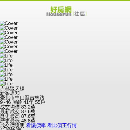
吉林談天樓
新案通知
臺北市中山區吉林路
9~46
屋齡 41年
55戶
成交均價
83.2
萬
最新成交
87.6
萬
歷史最高
87.6
萬
歷史最低
48.8
萬
成交價說明
看議價率
看比價王行情