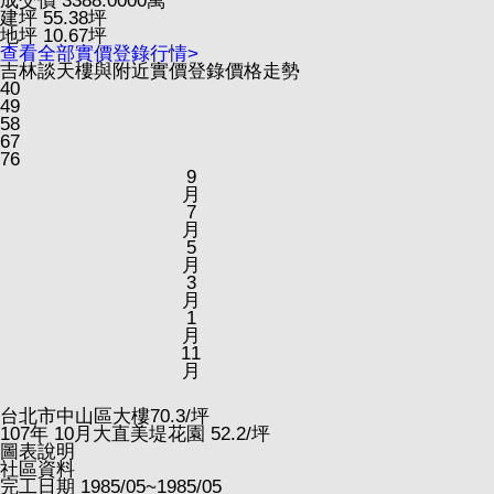
成交價
3388.0000
萬
建坪
55.38
坪
地坪
10.67
坪
查看全部實價登錄行情>
吉林談天樓與附近實價登錄價格走勢
40
49
58
67
76
9
月
7
月
5
月
3
月
1
月
11
月
台北市中山區大樓
70.3
/坪
107
年
10
月大直美堤花園
52.2
/坪
圖表說明
社區資料
完工日期
1985/05~1985/05