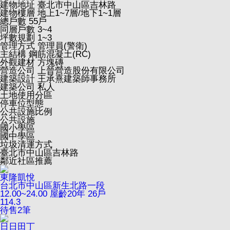
建物地址
臺北市中山區吉林路
建物樓層
地上1~7層/地下1~1層
總戶數
55戶
同層戶數
3~4
坪數規劃
1~3
管理方式
管理員(警衛)
主結構
鋼筋混凝土(RC)
外觀建材
方塊磚
營造公司
上晉營造股份有限公司
建築設計
王承熹建築師事務所
建築公司
私人
土地使用分區
停車位型態
公共設施比例
公共設施
國小學區
國中學區
垃圾清運方式
臺北市中山區吉林路
鄰近社區推薦
東隆凱悅
台北市中山區新生北路一段
12.00~24.00
屋齡20年
26戶
114.3
待售
2
筆
日日田丁