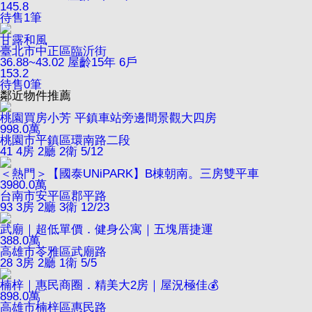
145.8
待售
1
筆
甘露和風
臺北市中正區臨沂街
36.88~43.02
屋齡15年
6戶
153.2
待售
0
筆
鄰近物件推薦
桃園買房小芳 平鎮車站旁邊間景觀大四房
998.0
萬
桃園市平鎮區環南路二段
41
4房 2廳 2衛
5/12
＜熱門＞【國泰UNiPARK】B棟朝南。三房雙平車
3980.0
萬
台南市安平區郡平路
93
3房 2廳 3衛
12/23
武廟｜超低單價．健身公寓｜五塊厝捷運
388.0
萬
高雄市苓雅區武廟路
28
3房 2廳 1衛
5/5
楠梓｜惠民商圈．精美大2房｜屋況極佳💰
898.0
萬
高雄市楠梓區惠民路