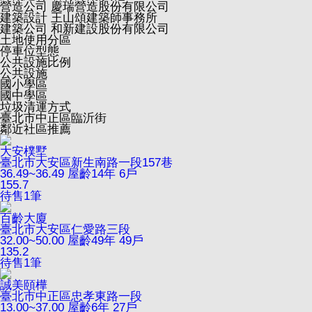
營造公司
慶瑞營造股份有限公司
建築設計
王山頌建築師事務所
建築公司
和新建設股份有限公司
土地使用分區
停車位型態
公共設施比例
公共設施
國小學區
國中學區
垃圾清運方式
臺北市中正區臨沂街
鄰近社區推薦
大安樸墅
臺北市大安區新生南路一段157巷
36.49~36.49
屋齡14年
6戶
155.7
待售
1
筆
百齡大廈
臺北市大安區仁愛路三段
32.00~50.00
屋齡49年
49戶
135.2
待售
1
筆
誠美頤樺
臺北市中正區忠孝東路一段
13.00~37.00
屋齡6年
27戶