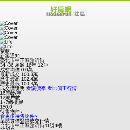
葉慈
新案通知
臺北市中正區臨沂街
34~36
屋齡 16年
12戶
成交均價
0.0
萬
最新成交
100.3
萬
歷史最高
102.4
萬
歷史最低
100.3
萬
成交價說明
看議價率
看比價王行情
16
屋齡/年
12
總戶數
1~7
總樓層
150.0
待售物件 /
看更多待售物件>
葉慈實價登錄成交行情
台北市中正區臨沂街41號4樓