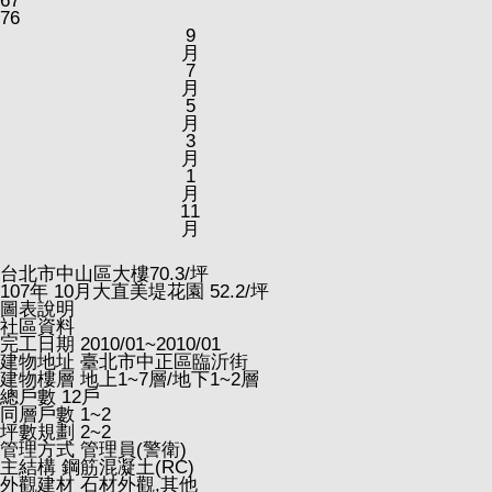
67
76
9
月
7
月
5
月
3
月
1
月
11
月
台北市中山區大樓
70.3
/坪
107
年
10
月大直美堤花園
52.2
/坪
圖表說明
社區資料
完工日期
2010/01~2010/01
建物地址
臺北市中正區臨沂街
建物樓層
地上1~7層/地下1~2層
總戶數
12戶
同層戶數
1~2
坪數規劃
2~2
管理方式
管理員(警衛)
主結構
鋼筋混凝土(RC)
外觀建材
石材外觀,其他