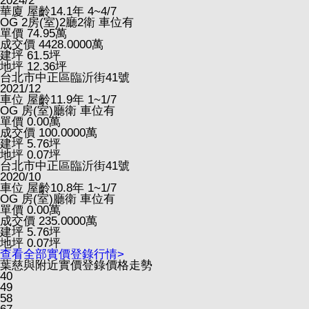
2024/2
華廈
屋齡14.1年
4~4/7
OG
2房(室)2廳2衛
車位有
單價
74.95
萬
成交價
4428.0000
萬
建坪
61.5
坪
地坪
12.36
坪
台北市中正區臨沂街41號
2021/12
車位
屋齡11.9年
1~1/7
OG
房(室)廳衛
車位有
單價
0.00
萬
成交價
100.0000
萬
建坪
5.76
坪
地坪
0.07
坪
台北市中正區臨沂街41號
2020/10
車位
屋齡10.8年
1~1/7
OG
房(室)廳衛
車位有
單價
0.00
萬
成交價
235.0000
萬
建坪
5.76
坪
地坪
0.07
坪
查看全部實價登錄行情>
葉慈與附近實價登錄價格走勢
40
49
58