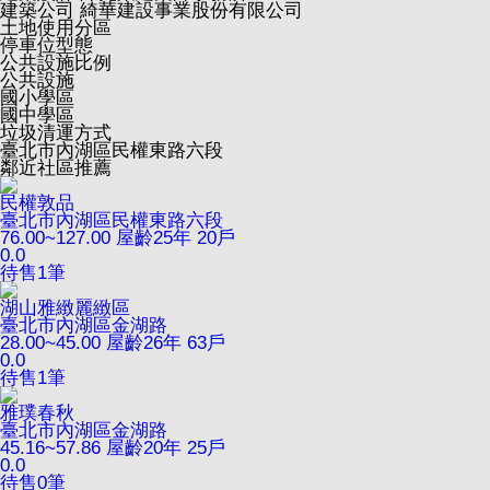
建築公司
綺華建設事業股份有限公司
土地使用分區
停車位型態
公共設施比例
公共設施
國小學區
國中學區
垃圾清運方式
臺北市內湖區民權東路六段
鄰近社區推薦
民權敦品
臺北市內湖區民權東路六段
76.00~127.00
屋齡25年
20戶
0.0
待售
1
筆
湖山雅緻麗緻區
臺北市內湖區金湖路
28.00~45.00
屋齡26年
63戶
0.0
待售
1
筆
雅璞春秋
臺北市內湖區金湖路
45.16~57.86
屋齡20年
25戶
0.0
待售
0
筆