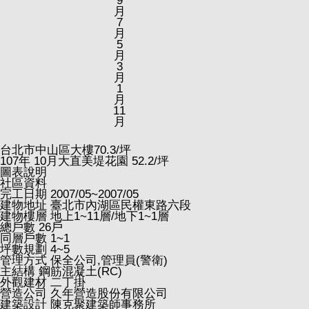
9
月
7
月
5
月
3
月
1
月
11
月
台北市中山區大樓
70.3
/坪
107
年
10
月大直美堤花園
52.2
/坪
圖表說明
社區資料
完工日期
2007/05~2007/05
建物地址
臺北市內湖區民權東路六段
建物樓層
地上1~11層/地下1~1層
總戶數
26戶
同層戶數
1~1
坪數規劃
4~5
管理方式
保全公司,管理員(警衛)
主結構
鋼筋混凝土(RC)
外觀建材
二丁掛
營造公司
久年營造股份有限公司
建築設計
陳克聚建築師事務所