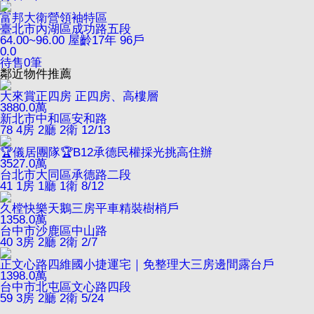
富邦大衛營領袖特區
臺北市內湖區成功路五段
64.00~96.00
屋齡17年
96戶
0.0
待售
0
筆
鄰近物件推薦
大來賞正四房 正四房、高樓層
3880.0
萬
新北市中和區安和路
78
4房 2廳 2衛
12/13
🏆儀居團隊🏆B12承德民權採光挑高住辦
3527.0
萬
台北市大同區承德路二段
41
1房 1廳 1衛
8/12
久樘快樂天鵝三房平車精裝樹梢戶
1358.0
萬
台中市沙鹿區中山路
40
3房 2廳 2衛
2/7
正文心路四維國小捷運宅｜免整理大三房邊間露台戶
1398.0
萬
台中市北屯區文心路四段
59
3房 2廳 2衛
5/24