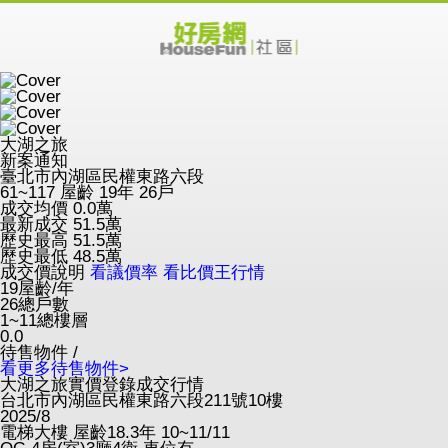
大湖之旅
新案通知
臺北市內湖區民權東路六段
61~117
屋齡 19年
26戶
成交均價
0.0
萬
最新成交
51.5
萬
歷史最高
51.5
萬
歷史最低
48.5
萬
成交價說明
看議價率
看比價王行情
19
屋齡/年
26
總戶數
1~11
總樓層
0.0
待售物件 /
看更多待售物件>
大湖之旅實價登錄成交行情
台北市內湖區民權東路六段211號10樓
2025/8
電梯大樓
屋齡18.3年
10~11/11