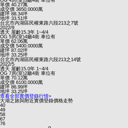
OG
4房(室)3廳4衛
車位有
單價
40.27
萬
成交價
3650.0000
萬
建坪
88.34
坪
地坪
33.51
坪
台北市內湖區民權東路六段213之7號
2022/9
透天
屋齡15.3年
1~4/4
OG
5房(室)4廳4衛
車位有
單價
62.06
萬
成交價
5400.0000
萬
建坪
87.02
坪
地坪
33.25
坪
台北市內湖區民權東路六段213之14號
2022/5
透天
屋齡15.0年
1~4/4
OG
7房(室)2廳4衛
車位有
單價
70.12
萬
成交價
6100.0000
萬
建坪
86.99
坪
地坪
33.25
坪
查看全部實價登錄行情>
大湖之旅與附近實價登錄價格走勢
40
49
58
67
76