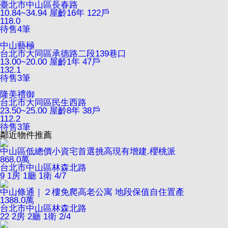
臺北市中山區長春路
10.84~34.94
屋齡16年
122戶
118.0
待售
4
筆
中山藝極
台北市大同區承德路二段139巷口
13.00~20.00
屋齡1年
47戶
132.1
待售
3
筆
隆美禮御
台北市大同區民生西路
23.50~25.00
屋齡8年
38戶
112.2
待售
3
筆
鄰近物件推薦
中山區低總價小資宅首選挑高現有增建.櫻桃派
868.0
萬
台北市中山區林森北路
9
1房 1廳 1衛
4/7
中山條通｜２樓免爬高老公寓 地段保值自住置產
1388.0
萬
台北市中山區林森北路
22
2房 2廳 1衛
2/4