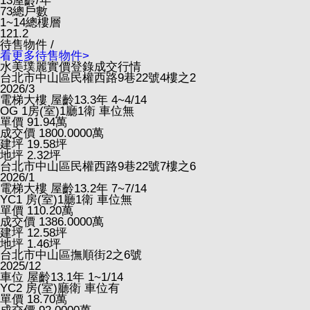
13
屋齡/年
73
總戶數
1~14
總樓層
121.2
待售物件 /
看更多待售物件>
水美璞麗實價登錄成交行情
台北市中山區民權西路9巷22號4樓之2
2026/3
電梯大樓
屋齡13.3年
4~4/14
OG
1房(室)1廳1衛
車位無
單價
91.94
萬
成交價
1800.0000
萬
建坪
19.58
坪
地坪
2.32
坪
台北市中山區民權西路9巷22號7樓之6
2026/1
電梯大樓
屋齡13.2年
7~7/14
YC1
房(室)1廳1衛
車位無
單價
110.20
萬
成交價
1386.0000
萬
建坪
12.58
坪
地坪
1.46
坪
台北市中山區撫順街2之6號
2025/12
車位
屋齡13.1年
1~1/14
YC2
房(室)廳衛
車位有
單價
18.70
萬