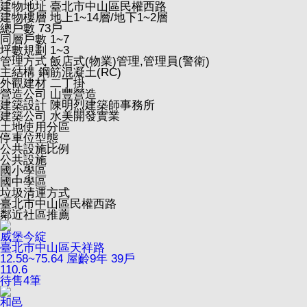
建物地址
臺北市中山區民權西路
建物樓層
地上1~14層/地下1~2層
總戶數
73戶
同層戶數
1~7
坪數規劃
1~3
管理方式
飯店式(物業)管理,管理員(警衛)
主結構
鋼筋混凝土(RC)
外觀建材
二丁掛
營造公司
山豐營造
建築設計
陳明烈建築師事務所
建築公司
水美開發實業
土地使用分區
停車位型態
公共設施比例
公共設施
國小學區
國中學區
垃圾清運方式
臺北市中山區民權西路
鄰近社區推薦
威堡今綻
臺北市中山區天祥路
12.58~75.64
屋齡9年
39戶
110.6
待售
4
筆
和邑