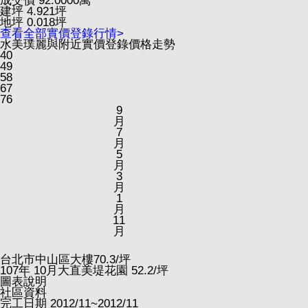
成交價
92.0000
萬
建坪
4.921
坪
地坪
0.018
坪
查看全部實價登錄行情>
水美璞麗與附近實價登錄價格走勢
40
49
58
67
76
9
月
7
月
5
月
3
月
1
月
11
月
台北市中山區大樓
70.3
/坪
107
年
10
月大直美堤花園
52.2
/坪
圖表說明
社區資料
完工日期
2012/11~2012/11