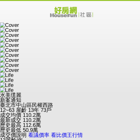
水美璞麗
新案通知
臺北市中山區民權西路
12~63
屋齡 13年
73戶
成交均價
110.2
萬
最新成交
110.2
萬
歷史最高
112.6
萬
歷史最低
50.9
萬
成交價說明
看議價率
看比價王行情