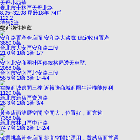
天母小西華
臺北市士林區天母北路
8.95~32.98
屋齡18年
74戶
122.2
待售
2
筆
鄰近物件推薦
安和路置產金店面 安和路大路寬 穩定收租置產
3880.0
萬
台北市大安區安和路二段
21
0房 1廳 1衛
1/7
安南北安商圈社區傳統格局透天車墅.
2088.0
萬
台南市安南區北安路三段
58
5房 2廳 3衛
1~4/4
裕隆商城邊間三樓 近裕隆商城商圈生活機能便利
1120.0
萬
新北市新店區寶興路
28
3房 2廳 1衛
3/4
黃金店面雙層空間 空間大，位置好，面寬夠
7388.0
萬
新北市林口區中正路
74
7房 2廳 2衛
1~2/4
敬業挑高黃金店面 挑高空間好運用，質感店面首選