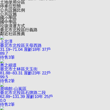
土地使用分區
停車位型態
公共設施比例
公共設施
國小學區
國中學區
垃圾清運方式
臺北市北投區行義路
鄰近社區推薦
上北澤
臺北市北投區天母西路
31.19~71.04
屋齡18年
37戶
89.7
待售
3
筆
奧之細道
臺北市士林區天玉街
81.88~83.31
屋齡23年
22戶
99.5
待售
2
筆
鹿鳴館-山嵐區
臺北市北投區石牌路二段
62.89~131.39
屋齡10年
25戶
0.0
待售
2
筆