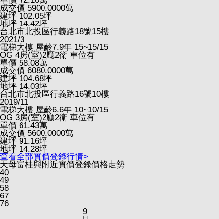
單價
72.10
萬
成交價
5900.0000
萬
建坪
102.05
坪
地坪
14.42
坪
台北市北投區行義路18號15樓
2021/3
電梯大樓
屋齡7.9年
15~15/15
OG
4房(室)2廳2衛
車位有
單價
58.08
萬
成交價
6080.0000
萬
建坪
104.68
坪
地坪
14.03
坪
台北市北投區行義路16號10樓
2019/11
電梯大樓
屋齡6.6年
10~10/15
OG
3房(室)2廳2衛
車位有
單價
61.43
萬
成交價
5600.0000
萬
建坪
91.16
坪
地坪
14.28
坪
查看全部實價登錄行情>
天母富桂與附近實價登錄價格走勢
40
49
58
67
76
9