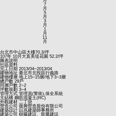
月
7
月
5
月
3
月
1
月
11
月
台北市中山區大樓
70.3
/坪
107
年
10
月大直美堤花園
52.2
/坪
圖表說明
社區資料
完工日期
2013/04~2013/04
建物地址
臺北市北投區行義路
建物樓層
地上15~15層/地下3~3層
總戶數
29戶
同層戶數
2~2
坪數規劃
3~4
管理方式
管理員(警衛),保全系統
主結構
鋼筋混凝土(RC)
外觀建材
二丁掛
營造公司
復興營造股份有限公司
建築設計
以兆建築師事務所
建築公司
樹藤建設、龍騰建設