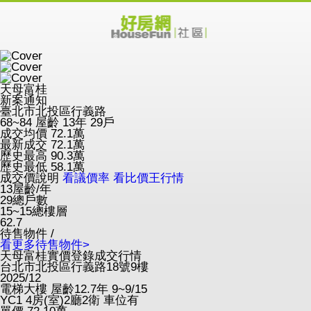
天母富桂
新案通知
臺北市北投區行義路
68~84
屋齡 13年
29戶
成交均價
72.1
萬
最新成交
72.1
萬
歷史最高
90.3
萬
歷史最低
58.1
萬
成交價說明
看議價率
看比價王行情
13
屋齡/年
29
總戶數
15~15
總樓層
62.7
待售物件 /
看更多待售物件>
天母富桂實價登錄成交行情
台北市北投區行義路18號9樓
2025/12
電梯大樓
屋齡12.7年
9~9/15
YC1
4房(室)2廳2衛
車位有