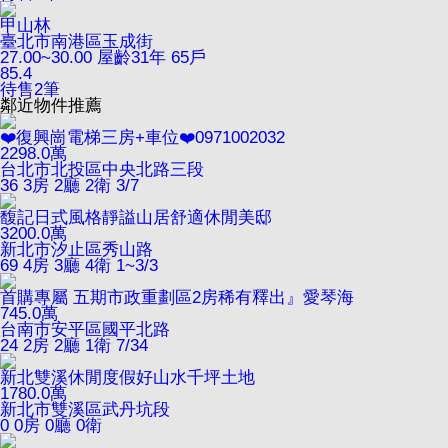
甲山林
臺北市南港區玉成街
27.00~30.00
屋齡31年
65戶
85.4
待售
2
筆
鄰近物件推薦
❤️復興崗電梯三房+車位❤️0971002032
2298.0
萬
台北市北投區中央北路三段
36
3房 2廳 2衛
3/7
馥記日式風格靜謚山居舒適休閒美邸
3200.0
萬
新北市汐止區秀山路
69
4房 3廳 4衛
1~3/3
首購專屬 五期市政重劃區2房稀有釋出』愛琴海
745.0
萬
台南市安平區國平北路
24
2房 2廳 1衛
7/34
新北雙溪休閒度假好山水千坪土地
1780.0
萬
新北市雙溪區武丹坑段
0
0房 0廳 0衛