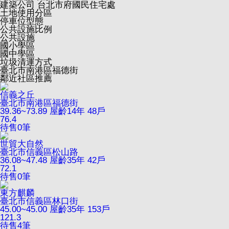
建築公司
台北市府國民住宅處
土地使用分區
停車位型態
公共設施比例
公共設施
國小學區
國中學區
垃圾清運方式
臺北市南港區福德街
鄰近社區推薦
信義之丘
臺北市南港區福德街
39.36~73.89
屋齡14年
48戶
76.4
待售
0
筆
世貿大自然
臺北市信義區松山路
36.08~47.48
屋齡35年
42戶
72.1
待售
0
筆
東方麒麟
臺北市信義區林口街
45.00~45.00
屋齡35年
153戶
121.3
待售
4
筆