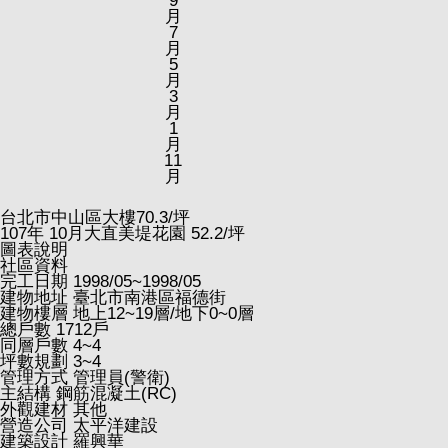
9
月
7
月
5
月
3
月
1
月
11
月
台北市中山區大樓
70.3
/坪
107
年
10
月大直美堤花園
52.2
/坪
圖表說明
社區資料
完工日期
1998/05~1998/05
建物地址
臺北市南港區福德街
建物樓層
地上12~19層/地下0~0層
總戶數
1712戶
同層戶數
4~4
坪數規劃
3~4
管理方式
管理員(警衛)
主結構
鋼筋混凝土(RC)
外觀建材
其他
營造公司
太平洋建設
建築設計
羅興華