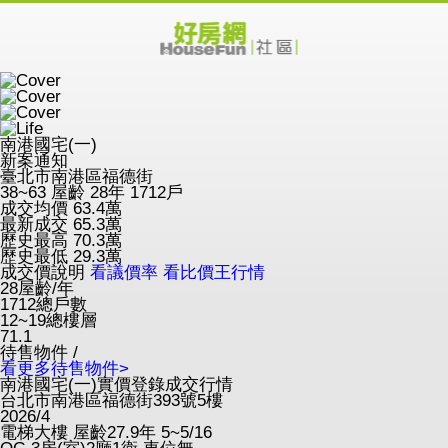
南港國宅(一)
新案通知
臺北市南港區福德街
38~63
屋齡 28年
1712戶
成交均價
63.4
萬
最新成交
65.3
萬
歷史最高
70.3
萬
歷史最低
29.3
萬
成交價說明
看議價率
看比價王行情
28
屋齡/年
1712
總戶數
12~19
總樓層
71.1
待售物件 /
看更多待售物件>
南港國宅(一)實價登錄成交行情
台北市南港區福德街393號5樓
2026/4
電梯大樓
屋齡27.9年
5~5/16