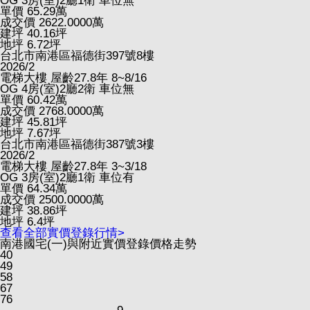
OG
3房(室)2廳1衛
車位無
單價
65.29
萬
成交價
2622.0000
萬
建坪
40.16
坪
地坪
6.72
坪
台北市南港區福德街397號8樓
2026/2
電梯大樓
屋齡27.8年
8~8/16
OG
4房(室)2廳2衛
車位無
單價
60.42
萬
成交價
2768.0000
萬
建坪
45.81
坪
地坪
7.67
坪
台北市南港區福德街387號3樓
2026/2
電梯大樓
屋齡27.8年
3~3/18
OG
3房(室)2廳1衛
車位有
單價
64.34
萬
成交價
2500.0000
萬
建坪
38.86
坪
地坪
6.4
坪
查看全部實價登錄行情>
南港國宅(一)與附近實價登錄價格走勢
40
49
58
67
76