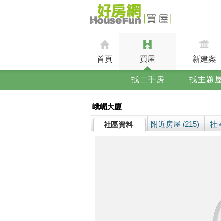
首頁
買屋
新建案
找二手房
找主題
峨嵋大廈
附近房屋 (215)
社區
社區資料