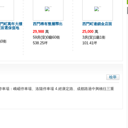
6 西門町萬年大樓
西門稀有整層釋出
西門町連鎖金店面
藏首選保值地
29,988
萬
25,000
萬
59房(室)0廳60衛
3房(室)1廳1衛
廳0衛
538.25
坪
101.41
坪
檢舉
站 3.停車場：峨嵋停車場、洛陽停車場 4.經康定路、成都路過中興橋往三重