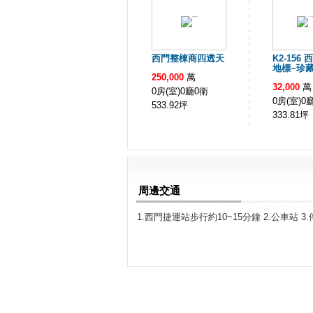
西門整棟商四透天
K2-15
地標~珍
250,000
萬
32,000
萬
0房(室)0廳0衛
0房(室)0
533.92
坪
333.81
坪
周邊交通
1.西門捷運站步行約10~15分鐘 2.公車