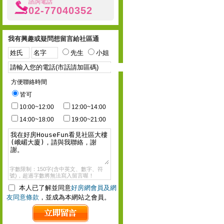
諮詢電話
02-77040352
我有興趣或疑問想留言給社區通
先生
小姐
方便聯絡時間
皆可
10:00~12:00
12:00~14:00
14:00~18:00
19:00~21:00
字數限制：150字(含中英文、數字、符
號)，超過字數將無法寫入留言喔！
本人已了解並同意
好房網會員及網
友同意條款
，並成為本網站之會員。