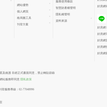
服務使用條款
網站優勢
好房網
智慧財產權聲明
個人網頁
隱私權聲明
格局圖工具
資料來源
刊登方案
好房網 H
好房網
好房網
好房網
好房網
責建置及維護 非經正式書面同意，禁止轉貼節錄
用網站服務即同意
隱私政策
登服務專線：02-77048996
言