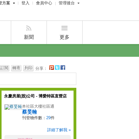
登方案
登入
會員中心
管理後台
費刊登
屋主管理後台
刊登
經紀人管理後台
刊登
設計師管理後台
新聞
更多
賣屋刊登
好房APP
訂閱
轉寄
列印
分享：
永慶房屋(股)公司 - 博愛特區直營店
本社區大樓社區通
蔡旻翰
刊登物件數：
29
件
詳細了解我 »