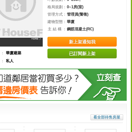
格局規劃：
0~1房(室)
管理方式：
管理員(警衛)
建物型態：
華廈
主 結 構 ：
鋼筋混凝土(RC)
新上架通知我
司：
華廈建築
已訂閱新上架
司：
私人
看全部待售房屋