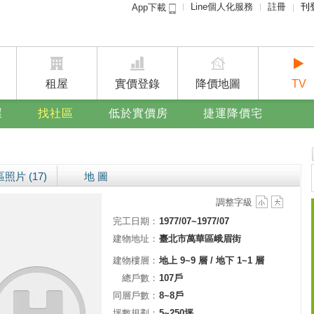
Line個人化服務
註冊
刊
App下載
租屋免
賣屋
廣告
租屋
實價登錄
降價地圖
TV
屋
找社區
低於實價房
捷運降價宅
照片 (17)
地 圖
調整字級
完工日期：
1977/07~1977/07
建物地址：
臺北市萬華區峨眉街
建物樓層：
地上 9~9 層 / 地下 1~1 層
總戶數：
107戶
同層戶數：
8~8戶
坪數規劃：
5~250坪