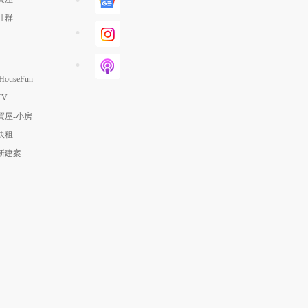
社群
ouseFun
TV
買屋-小房
快租
新建案