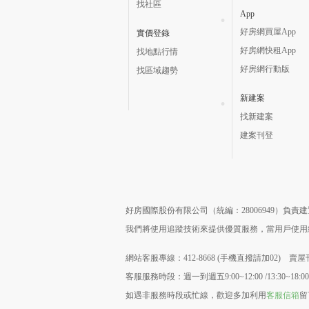
找社區
App
好房網買屋App
實價登錄
好房網快租App
找地點行情
好房網行動版
找區域趨勢
新建案
找新建案
建案刊登
好房國際股份有限公司（統編：28006949）負
我們將使用追蹤技術來提供優質服務，當用戶使
網站客服專線：412-8668 (手機直撥請加02) 賣屋刊
客服服務時段：週一到週五9:00~12:00 /13:30~18:00
如遇非服務時段或忙線，歡迎多加利用
客服信箱
留