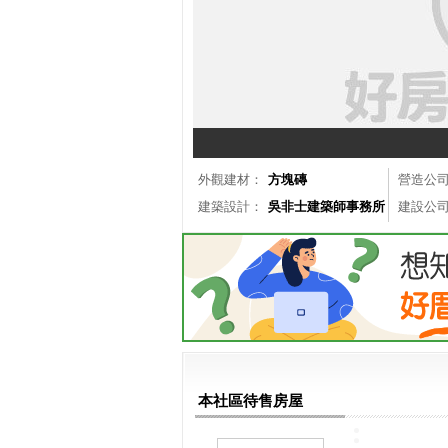
外觀建材：
方塊磚
營造公
建築設計：
吳非士建築師事務所
建設公
本社區待售房屋