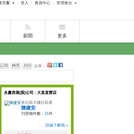
登方案
登入
會員中心
管理後台
費刊登
屋主管理後台
刊登
經紀人管理後台
刊登
設計師管理後台
新聞
更多
賣屋刊登
好房APP
訂閱
轉寄
列印
分享：
永慶房屋(股)公司 - 大直直營店
本社區大樓社區通
陳建安
刊登物件數：
31
件
詳細了解我 »