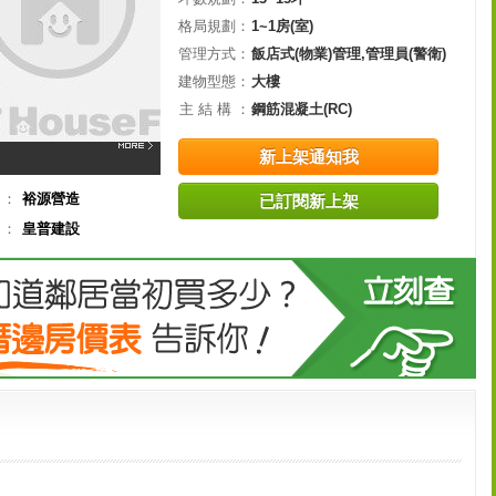
格局規劃：
1~1房(室)
管理方式：
飯店式(物業)管理,管理員(警衛)
建物型態：
大樓
主 結 構 ：
鋼筋混凝土(RC)
新上架通知我
司：
裕源營造
已訂閱新上架
司：
皇普建設