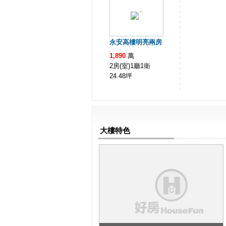
永安高樓明亮兩房
1,890
萬
2房(室)1廳1衛
24.48
坪
大樓特色