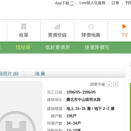
Line個人化服務
註冊
刊
App下載
租屋免
賣屋
廣告
租屋
實價登錄
降價地圖
TV
屋
找社區
低於實價房
捷運降價宅
區照片 (6)
地 圖
調整字級
完工日期：
1996/05~1996/05
建物地址：
臺北市中山區明水路
建物樓層：
地上 16~16 層 / 地下 2~2 層
總戶數：
196戶
同層戶數：
34~34戶
坪數規劃：
13~15坪