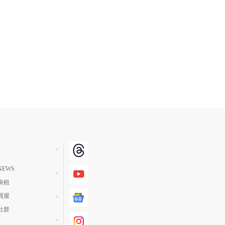
EWS
快租
買屋
社群