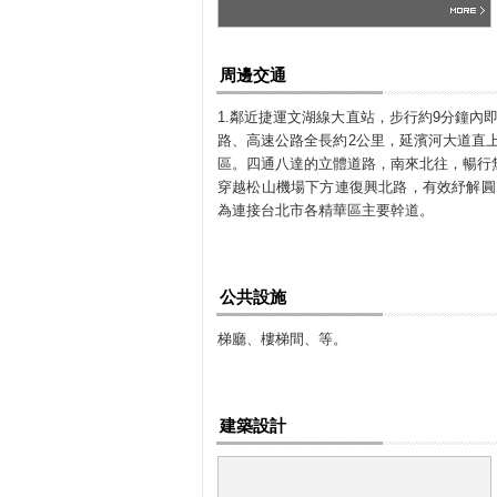
周邊交通
1.鄰近捷運文湖線大直站，步行約9分鐘內
路、高速公路全長約2公里，延濱河大道直
區。四通八達的立體道路，南來北往，暢行無
穿越松山機場下方連復興北路，有效紓解圓
為連接台北市各精華區主要幹道。
公共設施
梯廳、樓梯間、等。
建築設計