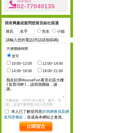
諮詢電話
02-77040135
我有興趣或疑問想留言給社區通
先生
小姐
方便聯絡時間
皆可
10:00~12:00
12:00~14:00
14:00~18:00
19:00~21:00
字數限制：150字(含中英文、數字、符
號)，超過字數將無法寫入留言喔！
本人已了解並同意
好房網會員及網
友同意條款
，並成為本網站之會員。