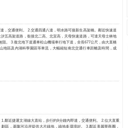
即達，交通便利。 2.交通四通八達，明水路可接新生高架橋。鄰近快速道
上汐五高架道路，銜接北二高、北宜高，天母快速道路，可達天母士林地
阻。 3.復北地下道通車松山機場車行地下道，全長677公尺，由大直橋
山地區及內湖科學園區等車流，大幅縮短南北交通行車距離及時間，成
1.鄰近捷運文湖線大直站，步行約9分鐘內即達，交通便利。 2.位大直重
劃區，基隆河沿岸提供大片綠地，綠地多環境好。 3.鄰近美麗華商圈，