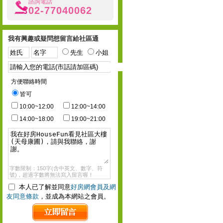
諮詢電話
02-77040062
我有興趣或疑問想留言給社區通
先生
小姐
方便聯絡時間
皆可
10:00~12:00
12:00~14:00
14:00~18:00
19:00~21:00
字數限制：150字(含中英文、數字、符
號)，超過字數將無法寫入留言喔！
本人已了解並同意
好房網會員及網
友同意條款
，並成為本網站之會員。