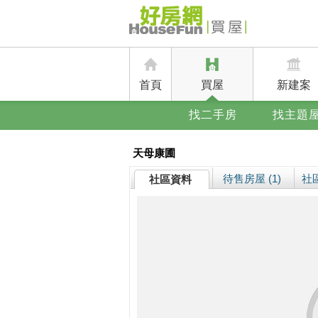
首頁
買屋
新建案
找二手房
找主題
天母康圃
待售房屋 (1)
社區
社區資料