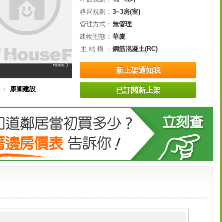
格局規劃：
3~3房(室)
管理方式：
無管理
建物型態：
華廈
主 結 構 ：
鋼筋混凝土(RC)
新上架通知我
司：
康圃建設
已訂閱新上架