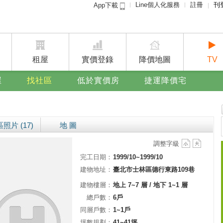
Line個人化服務
註冊
刊
App下載
租屋免
賣屋
廣告
租屋
實價登錄
降價地圖
TV
屋
找社區
低於實價房
捷運降價宅
照片 (17)
地 圖
調整字級
完工日期：
1999/10~1999/10
建物地址：
臺北市士林區德行東路109巷
建物樓層：
地上 7~7 層 / 地下 1~1 層
總戶數：
6戶
同層戶數：
1~1戶
坪數規劃：
41~41坪