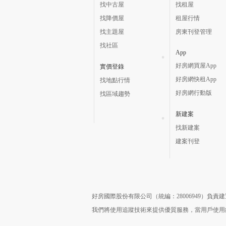
找中古屋
找租屋
找降價屋
租屋行情
找主題屋
房東刊登管理
找社區
App
好房網買屋App
實價登錄
好房網快租App
找地點行情
好房網行動版
找區域趨勢
新建案
找新建案
建案刊登
好房國際股份有限公司（統編：28006949）負
我們將使用追蹤技術來提供優質服務，當用戶使