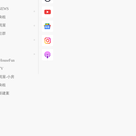
EWS
快租
買屋
社群
ouseFun
TV
買屋-小房
快租
新建案