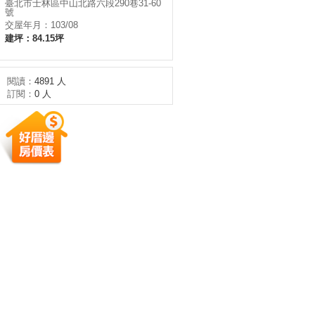
臺北市士林區中山北路六段290巷31-60
號
交屋年月：103/08
建坪：84.15坪
閱讀：
4891 人
訂閱：
0 人