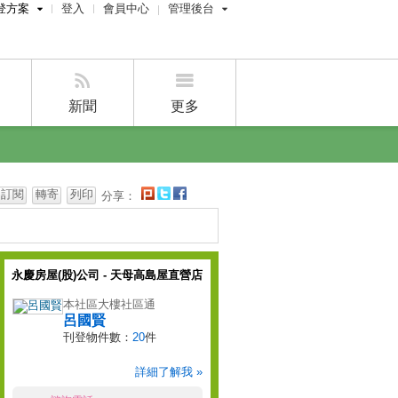
登方案
登入
會員中心
管理後台
費刊登
屋主管理後台
刊登
經紀人管理後台
刊登
設計師管理後台
新聞
更多
賣屋刊登
好房APP
訂閱
轉寄
列印
分享：
永慶房屋(股)公司 - 天母高島屋直營店
本社區大樓社區通
呂國賢
刊登物件數：
20
件
詳細了解我 »