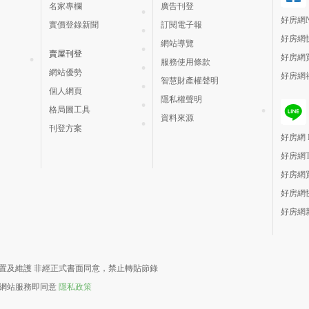
名家專欄
廣告刊登
好房網N
實價登錄新聞
訂閱電子報
好房網
網站導覽
賣屋刊登
好房網
服務使用條款
網站優勢
好房網
智慧財產權聲明
個人網頁
隱私權聲明
格局圖工具
資料來源
刊登方案
好房網 H
好房網
好房網
好房網
好房網
責建置及維護 非經正式書面同意，禁止轉貼節錄
用網站服務即同意
隱私政策