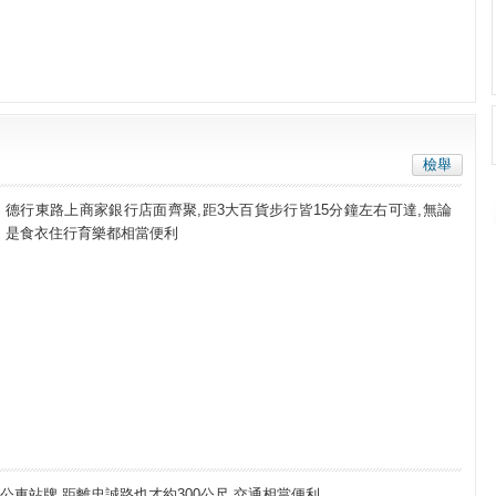
檢舉
德行東路上商家銀行店面齊聚,距3大百貨步行皆15分鐘左右可達,無論
是食衣住行育樂都相當便利
公車站牌,距離忠誠路也才約300公尺,交通相當便利